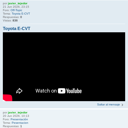
por
javier_tejedor
21 Jun 2026, 23:15
Foro:
Off-Topic
Tema:
Toyota E-CVT
Respuestas:
0
Vistas:
836
Toyota E-CVT
Saltar al mensaje
por
javier_tejedor
20 Jun 2026, 10:13
Foro:
Presentación
Tema:
Pesentacion
Respuestas:
1