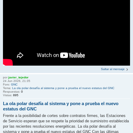
Saltar al mensaje
por
javier_tejedor
24 Jun 2026, 21:35
Foro:
GNC
Tema:
La ola polar desafía al sistema y pone a prueba el nuevo estatus del GNC
Respuestas:
0
Vistas:
895
La ola polar desafía al sistema y pone a prueba el nuevo
estatus del GNC
Frente a la posibilidad de cortes sobre contratos firmes, las Estaciones
de Servicio esperan que se respete la prioridad de suministro establecida
por las recientes resoluciones energéticas. La ola polar desafía al
sistema y pone a prueba el nuevo estatus del GNC Con las últimas