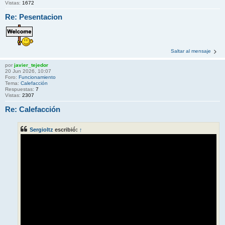
Vistas:
1672
Re: Pesentacion
Saltar al mensaje
por
javier_tejedor
20 Jun 2026, 10:07
Foro:
Funcionamiento
Tema:
Calefacción
Respuestas:
7
Vistas:
2307
Re: Calefacción
Sergioltz
escribió:
↑