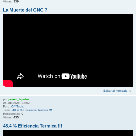
Vistas:
339
La Muerte del GNC ?
Saltar al mensaje
por
javier_tejedor
06 Jul 2026, 22:52
Foro:
Off-Topic
Tema:
48.4 % Eficiencia Termica !!!
Respuestas:
0
Vistas:
435
48.4 % Eficiencia Termica !!!