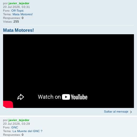
por
javier_tejedor
20 Jul 2026, 03:31
Foro:
Off-Topic
Tema:
Mata Motores!
Respuestas:
0
Vistas:
255
Mata Motores!
Saltar al mensaje
por
javier_tejedor
20 Jul 2026, 03:29
Foro:
GNC
Tema:
La Muerte del GNC ?
Respuestas:
0