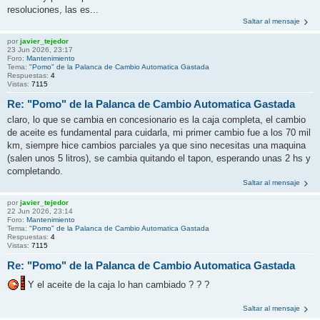
resoluciones, las es...
Saltar al mensaje
por
javier_tejedor
23 Jun 2026, 23:17
Foro:
Mantenimiento
Tema:
"Pomo" de la Palanca de Cambio Automatica Gastada
Respuestas:
4
Vistas:
7115
Re: "Pomo" de la Palanca de Cambio Automatica Gastada
claro, lo que se cambia en concesionario es la caja completa, el cambio
de aceite es fundamental para cuidarla, mi primer cambio fue a los 70 mil
km, siempre hice cambios parciales ya que sino necesitas una maquina
(salen unos 5 litros), se cambia quitando el tapon, esperando unas 2 hs y
completando.
Saltar al mensaje
por
javier_tejedor
22 Jun 2026, 23:14
Foro:
Mantenimiento
Tema:
"Pomo" de la Palanca de Cambio Automatica Gastada
Respuestas:
4
Vistas:
7115
Re: "Pomo" de la Palanca de Cambio Automatica Gastada
Y el aceite de la caja lo han cambiado ? ? ?
Saltar al mensaje