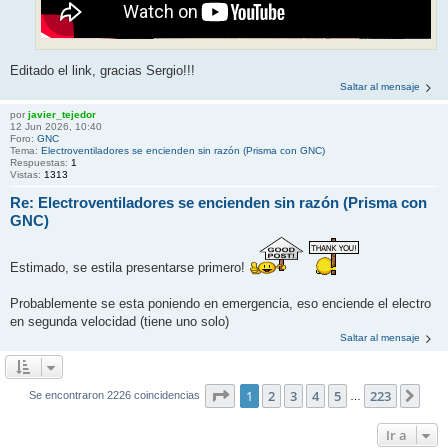
Editado el link, gracias Sergio!!!
Saltar al mensaje
por
javier_tejedor
12 Jun 2026, 10:40
Foro:
GNC
Tema:
Electroventiladores se encienden sin razón (Prisma con GNC)
Respuestas:
1
Vistas:
1313
Re: Electroventiladores se encienden sin razón (Prisma con
GNC)
Estimado, se estila presentarse primero!
Probablemente se esta poniendo en emergencia, eso enciende el electro
en segunda velocidad (tiene uno solo)
Saltar al mensaje
Página
1
de
223
1
2
3
4
5
223
Sigu
Se encontraron 2226 coincidencias
…
Ir a