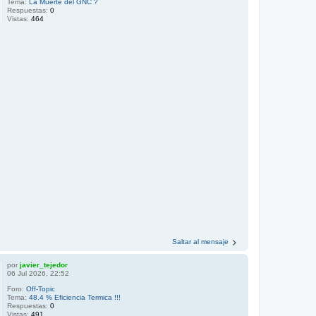
Tema:
La Muerte del GNC ?
Respuestas:
0
Vistas:
464
Saltar al mensaje
por
javier_tejedor
06 Jul 2026, 22:52
Foro:
Off-Topic
Tema:
48.4 % Eficiencia Termica !!!
Respuestas:
0
Vistas:
491