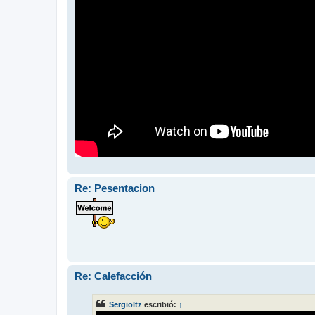
Re: Pesentacion
Re: Calefacción
Sergioltz
escribió:
↑