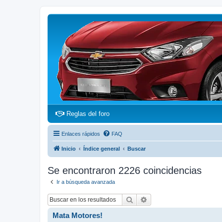
(Opens a new tab)
Reglas del foro
Enlaces rápidos
FAQ
Inicio
Índice general
Buscar
Se encontraron 2226 coincidencias
Ir a búsqueda avanzada
Buscar
Búsqueda avanzada
Mata Motores!