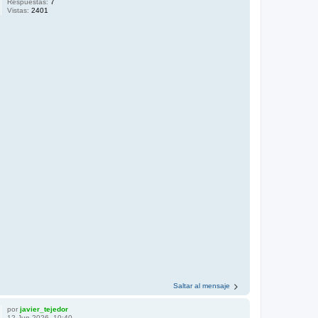
Respuestas:
7
Vistas:
2401
Saltar al mensaje
por
javier_tejedor
12 Jun 2026, 10:40