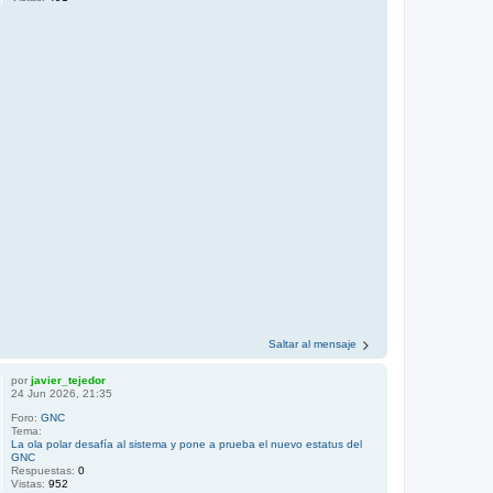
Saltar al mensaje
por
javier_tejedor
24 Jun 2026, 21:35
Foro:
GNC
Tema:
La ola polar desafía al sistema y pone a prueba el nuevo estatus del
GNC
Respuestas:
0
Vistas:
952