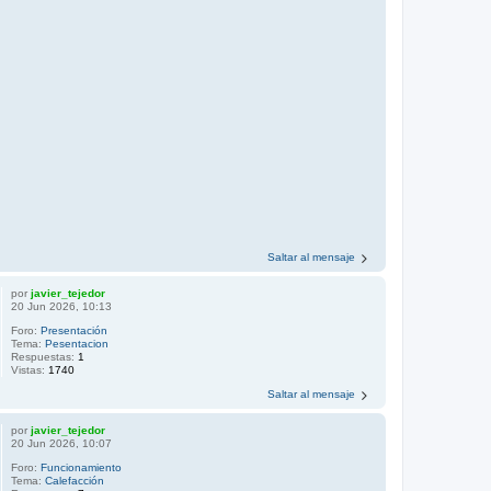
Saltar al mensaje
por
javier_tejedor
20 Jun 2026, 10:13
Foro:
Presentación
Tema:
Pesentacion
Respuestas:
1
Vistas:
1740
Saltar al mensaje
por
javier_tejedor
20 Jun 2026, 10:07
Foro:
Funcionamiento
Tema:
Calefacción