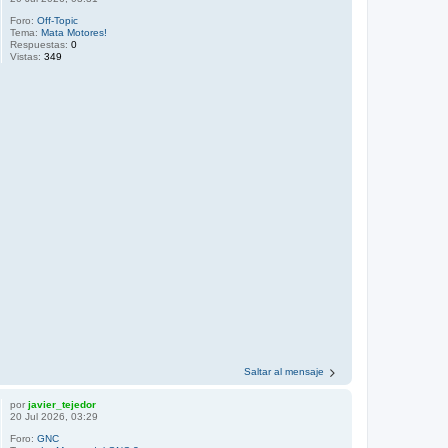
Foro:
Off-Topic
Tema:
Mata Motores!
Respuestas:
0
Vistas:
349
Saltar al mensaje
por
javier_tejedor
20 Jul 2026, 03:29
Foro:
GNC