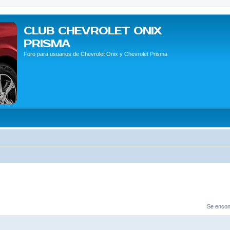
CLUB CHEVROLET ONIX
PRISMA
Foro para usuarios de Chevrolet Onix y Chevrolet Prisma
Se encon