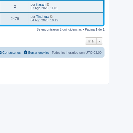
por
jlfasah
2
07 Ago 2026, 11:01
por
Tinchota
2476
04 Ago 2026, 19:19
Se encontraron 2 coincidencias • Página
1
de
1
Ir a
Contáctenos
Borrar cookies
Todos los horarios son
UTC-03:00