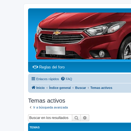
(Opens a new tab)
Reglas del foro
Enlaces rápidos
FAQ
Inicio
Índice general
Buscar
Temas activos
Temas activos
Ir a búsqueda avanzada
Buscar
Búsqueda avanzada
TEMAS