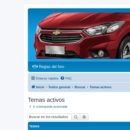
(Opens a new tab)
Reglas del foro
Enlaces rápidos
FAQ
Inicio
Índice general
Buscar
Temas activos
Temas activos
Ir a búsqueda avanzada
Buscar
Búsqueda avanzada
TEMAS