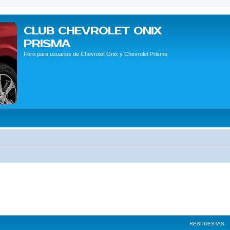
CLUB CHEVROLET ONIX
PRISMA
Foro para usuarios de Chevrolet Onix y Chevrolet Prisma
RESPUESTAS