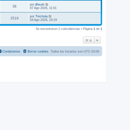
por
jlfasah
36
07 Ago 2026, 11:01
por
Tinchota
2519
04 Ago 2026, 19:19
Se encontraron 2 coincidencias • Página
1
de
1
Ir a
Contáctenos
Borrar cookies
Todos los horarios son
UTC-03:00