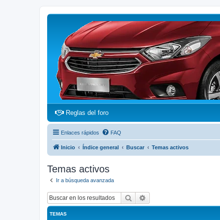
(Opens a new tab)
Reglas del foro
Enlaces rápidos
FAQ
Inicio
Índice general
Buscar
Temas activos
Temas activos
Ir a búsqueda avanzada
Buscar
Búsqueda avanzada
TEMAS