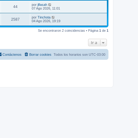
por
jlfasah
44
07 Ago 2026, 11:01
por
Tinchota
2587
04 Ago 2026, 19:19
Se encontraron 2 coincidencias • Página
1
de
1
Ir a
Contáctenos
Borrar cookies
Todos los horarios son
UTC-03:00