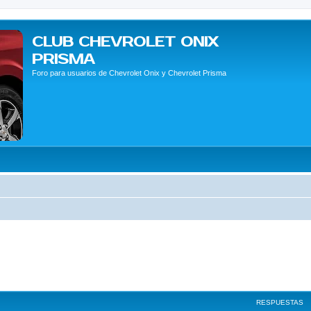
CLUB CHEVROLET ONIX
PRISMA
Foro para usuarios de Chevrolet Onix y Chevrolet Prisma
RESPUESTAS