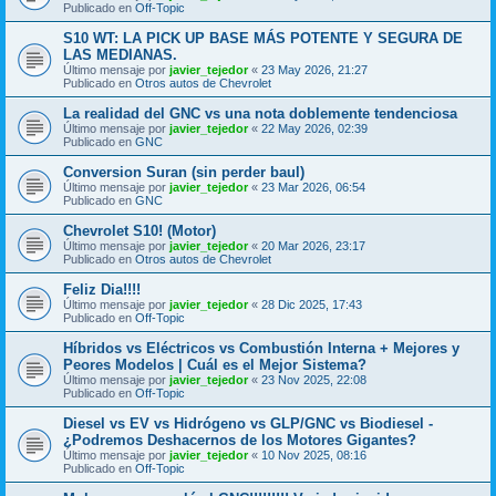
Publicado en
Off-Topic
S10 WT: LA PICK UP BASE MÁS POTENTE Y SEGURA DE
LAS MEDIANAS.
Último mensaje por
javier_tejedor
«
23 May 2026, 21:27
Publicado en
Otros autos de Chevrolet
La realidad del GNC vs una nota doblemente tendenciosa
Último mensaje por
javier_tejedor
«
22 May 2026, 02:39
Publicado en
GNC
Conversion Suran (sin perder baul)
Último mensaje por
javier_tejedor
«
23 Mar 2026, 06:54
Publicado en
GNC
Chevrolet S10! (Motor)
Último mensaje por
javier_tejedor
«
20 Mar 2026, 23:17
Publicado en
Otros autos de Chevrolet
Feliz Dia!!!!
Último mensaje por
javier_tejedor
«
28 Dic 2025, 17:43
Publicado en
Off-Topic
Híbridos vs Eléctricos vs Combustión Interna + Mejores y
Peores Modelos | Cuál es el Mejor Sistema?
Último mensaje por
javier_tejedor
«
23 Nov 2025, 22:08
Publicado en
Off-Topic
Diesel vs EV vs Hidrógeno vs GLP/GNC vs Biodiesel -
¿Podremos Deshacernos de los Motores Gigantes?
Último mensaje por
javier_tejedor
«
10 Nov 2025, 08:16
Publicado en
Off-Topic