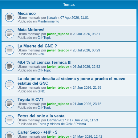
Temas
Mecanico
Último mensaje por
jlfasah
«
07 Ago 2026, 11:01
Publicado en
Mantenimiento
Mata Motores!
Último mensaje por
javier_tejedor
«
20 Jul 2026, 03:31
Publicado en
Off-Topic
La Muerte del GNC ?
Último mensaje por
javier_tejedor
«
20 Jul 2026, 03:29
Publicado en
GNC
48.4 % Eficiencia Termica !!!
Último mensaje por
javier_tejedor
«
06 Jul 2026, 22:52
Publicado en
Off-Topic
La ola polar desafía al sistema y pone a prueba el nuevo
estatus del GNC
Último mensaje por
javier_tejedor
«
24 Jun 2026, 21:35
Publicado en
GNC
Toyota E-CVT
Último mensaje por
javier_tejedor
«
21 Jun 2026, 23:15
Publicado en
Off-Topic
Fotos del onix a la venta
Último mensaje por
Damian2017
«
17 Jun 2026, 11:53
Publicado en
Fotos y Videos de Onix / Prisma
Carter Seco - +HP - $
Último mensaje por
javier_tejedor
«
24 May 2026, 12:42