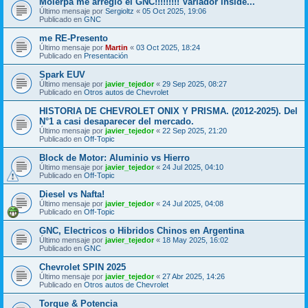
Molerpa me arregló el GNC!!!!!!!!! Variador inside...
Último mensaje por
Sergioltz
«
05 Oct 2025, 19:06
Publicado en
GNC
me RE-Presento
Último mensaje por
Martin
«
03 Oct 2025, 18:24
Publicado en
Presentación
Spark EUV
Último mensaje por
javier_tejedor
«
29 Sep 2025, 08:27
Publicado en
Otros autos de Chevrolet
HISTORIA DE CHEVROLET ONIX Y PRISMA. (2012-2025). Del
N°1 a casi desaparecer del mercado.
Último mensaje por
javier_tejedor
«
22 Sep 2025, 21:20
Publicado en
Off-Topic
Block de Motor: Aluminio vs Hierro
Último mensaje por
javier_tejedor
«
24 Jul 2025, 04:10
Publicado en
Off-Topic
Diesel vs Nafta!
Último mensaje por
javier_tejedor
«
24 Jul 2025, 04:08
Publicado en
Off-Topic
GNC, Electricos o Hibridos Chinos en Argentina
Último mensaje por
javier_tejedor
«
18 May 2025, 16:02
Publicado en
GNC
Chevrolet SPIN 2025
Último mensaje por
javier_tejedor
«
27 Abr 2025, 14:26
Publicado en
Otros autos de Chevrolet
Torque & Potencia