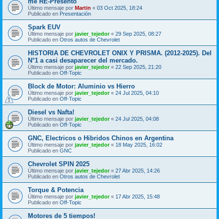
me RE-Presento
Último mensaje por
Martin
«
03 Oct 2025, 18:24
Publicado en
Presentación
Spark EUV
Último mensaje por
javier_tejedor
«
29 Sep 2025, 08:27
Publicado en
Otros autos de Chevrolet
HISTORIA DE CHEVROLET ONIX Y PRISMA. (2012-2025). Del
N°1 a casi desaparecer del mercado.
Último mensaje por
javier_tejedor
«
22 Sep 2025, 21:20
Publicado en
Off-Topic
Block de Motor: Aluminio vs Hierro
Último mensaje por
javier_tejedor
«
24 Jul 2025, 04:10
Publicado en
Off-Topic
Diesel vs Nafta!
Último mensaje por
javier_tejedor
«
24 Jul 2025, 04:08
Publicado en
Off-Topic
GNC, Electricos o Hibridos Chinos en Argentina
Último mensaje por
javier_tejedor
«
18 May 2025, 16:02
Publicado en
GNC
Chevrolet SPIN 2025
Último mensaje por
javier_tejedor
«
27 Abr 2025, 14:26
Publicado en
Otros autos de Chevrolet
Torque & Potencia
Último mensaje por
javier_tejedor
«
17 Abr 2025, 15:48
Publicado en
Off-Topic
Motores de 5 tiempos!