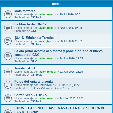
Temas
Mata Motores!
Último mensaje por
javier_tejedor
«
20 Jul 2026, 03:31
Publicado en
Off-Topic
La Muerte del GNC ?
Último mensaje por
javier_tejedor
«
20 Jul 2026, 03:29
Publicado en
GNC
48.4 % Eficiencia Termica !!!
Último mensaje por
javier_tejedor
«
06 Jul 2026, 22:52
Publicado en
Off-Topic
La ola polar desafía al sistema y pone a prueba el nuevo
estatus del GNC
Último mensaje por
javier_tejedor
«
24 Jun 2026, 21:35
Publicado en
GNC
Toyota E-CVT
Último mensaje por
javier_tejedor
«
21 Jun 2026, 23:15
Publicado en
Off-Topic
Fotos del onix a la venta
Último mensaje por
Damian2017
«
17 Jun 2026, 11:53
Publicado en
Fotos y Videos de Onix / Prisma
Carter Seco - +HP - $
Último mensaje por
javier_tejedor
«
24 May 2026, 12:42
Publicado en
Off-Topic
S10 WT: LA PICK UP BASE MÁS POTENTE Y SEGURA DE
LAS MEDIANAS.