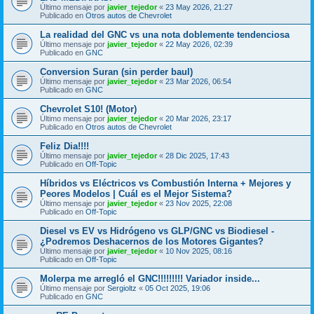
Último mensaje por
javier_tejedor
«
23 May 2026, 21:27
Publicado en
Otros autos de Chevrolet
La realidad del GNC vs una nota doblemente tendenciosa
Último mensaje por
javier_tejedor
«
22 May 2026, 02:39
Publicado en
GNC
Conversion Suran (sin perder baul)
Último mensaje por
javier_tejedor
«
23 Mar 2026, 06:54
Publicado en
GNC
Chevrolet S10! (Motor)
Último mensaje por
javier_tejedor
«
20 Mar 2026, 23:17
Publicado en
Otros autos de Chevrolet
Feliz Dia!!!!
Último mensaje por
javier_tejedor
«
28 Dic 2025, 17:43
Publicado en
Off-Topic
Híbridos vs Eléctricos vs Combustión Interna + Mejores y
Peores Modelos | Cuál es el Mejor Sistema?
Último mensaje por
javier_tejedor
«
23 Nov 2025, 22:08
Publicado en
Off-Topic
Diesel vs EV vs Hidrógeno vs GLP/GNC vs Biodiesel -
¿Podremos Deshacernos de los Motores Gigantes?
Último mensaje por
javier_tejedor
«
10 Nov 2025, 08:16
Publicado en
Off-Topic
Molerpa me arregló el GNC!!!!!!!!! Variador inside...
Último mensaje por
Sergioltz
«
05 Oct 2025, 19:06
Publicado en
GNC