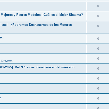
0
+ Mejores y Peores Modelos | Cuál es el Mejor Sistema?
0
iesel - ¿Podremos Deshacernos de los Motores
0
e...
0
0
0
 Chevrolet
2025). Del N°1 a casi desaparecer del mercado.
0
0
0
a
0
0