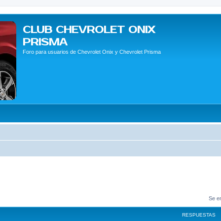
CLUB CHEVROLET ONIX
PRISMA
Foro para usuarios de Chevrolet Onix y Chevrolet Prisma
Se e
RESPUESTAS