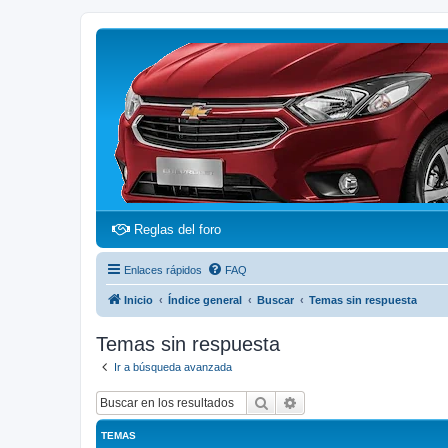
(Opens a new tab)
Reglas del foro
Enlaces rápidos
FAQ
Inicio
Índice general
Buscar
Temas sin respuesta
Temas sin respuesta
Ir a búsqueda avanzada
Buscar
Búsqueda avanzada
TEMAS