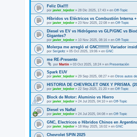
Feliz Dia!!!!
por
javier_tejedor
»
28 Dic 2025, 17:43
» en
Off-Topic
Híbridos vs Eléctricos vs Combustión Interna 
por
javier_tejedor
»
23 Nov 2025, 22:08
» en
Off-Topic
Diesel vs EV vs Hidrógeno vs GLP/GNC vs Biod
Gigantes?
por
javier_tejedor
»
10 Nov 2025, 08:16
» en
Off-Topic
Molerpa me arregló el GNC!!!!!!!!! Variador insid
por
Sergioltz
»
05 Oct 2025, 19:06
» en
GNC
me RE-Presento
por
Martin
»
03 Oct 2025, 18:24
» en
Presentación
Spark EUV
por
javier_tejedor
»
29 Sep 2025, 08:27
» en
Otros autos de
HISTORIA DE CHEVROLET ONIX Y PRISMA. (2012-
por
javier_tejedor
»
22 Sep 2025, 21:20
» en
Off-Topic
Block de Motor: Aluminio vs Hierro
por
javier_tejedor
»
24 Jul 2025, 04:10
» en
Off-Topic
Diesel vs Nafta!
por
javier_tejedor
»
24 Jul 2025, 04:08
» en
Off-Topic
GNC, Electricos o Hibridos Chinos en Argentin
por
javier_tejedor
»
18 May 2025, 16:02
» en
GNC
Chevrolet SPIN 2025