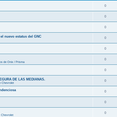
0
0
0
a el nuevo estatus del GNC
0
0
0
os de Onix / Prisma
0
SEGURA DE LAS MEDIANAS.
0
e Chevrolet
endenciosa
0
0
0
 Chevrolet