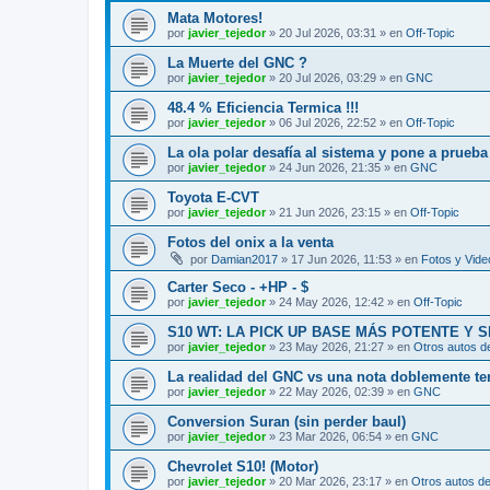
Mata Motores!
por
javier_tejedor
»
20 Jul 2026, 03:31
» en
Off-Topic
La Muerte del GNC ?
por
javier_tejedor
»
20 Jul 2026, 03:29
» en
GNC
48.4 % Eficiencia Termica !!!
por
javier_tejedor
»
06 Jul 2026, 22:52
» en
Off-Topic
La ola polar desafía al sistema y pone a prueb
por
javier_tejedor
»
24 Jun 2026, 21:35
» en
GNC
Toyota E-CVT
por
javier_tejedor
»
21 Jun 2026, 23:15
» en
Off-Topic
Fotos del onix a la venta
por
Damian2017
»
17 Jun 2026, 11:53
» en
Fotos y Vide
Carter Seco - +HP - $
por
javier_tejedor
»
24 May 2026, 12:42
» en
Off-Topic
S10 WT: LA PICK UP BASE MÁS POTENTE Y 
por
javier_tejedor
»
23 May 2026, 21:27
» en
Otros autos d
La realidad del GNC vs una nota doblemente t
por
javier_tejedor
»
22 May 2026, 02:39
» en
GNC
Conversion Suran (sin perder baul)
por
javier_tejedor
»
23 Mar 2026, 06:54
» en
GNC
Chevrolet S10! (Motor)
por
javier_tejedor
»
20 Mar 2026, 23:17
» en
Otros autos de