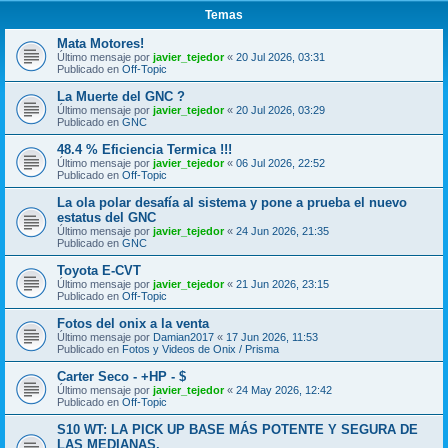
Temas
Mata Motores!
Último mensaje por
javier_tejedor
«
20 Jul 2026, 03:31
Publicado en
Off-Topic
La Muerte del GNC ?
Último mensaje por
javier_tejedor
«
20 Jul 2026, 03:29
Publicado en
GNC
48.4 % Eficiencia Termica !!!
Último mensaje por
javier_tejedor
«
06 Jul 2026, 22:52
Publicado en
Off-Topic
La ola polar desafía al sistema y pone a prueba el nuevo
estatus del GNC
Último mensaje por
javier_tejedor
«
24 Jun 2026, 21:35
Publicado en
GNC
Toyota E-CVT
Último mensaje por
javier_tejedor
«
21 Jun 2026, 23:15
Publicado en
Off-Topic
Fotos del onix a la venta
Último mensaje por
Damian2017
«
17 Jun 2026, 11:53
Publicado en
Fotos y Videos de Onix / Prisma
Carter Seco - +HP - $
Último mensaje por
javier_tejedor
«
24 May 2026, 12:42
Publicado en
Off-Topic
S10 WT: LA PICK UP BASE MÁS POTENTE Y SEGURA DE
LAS MEDIANAS.