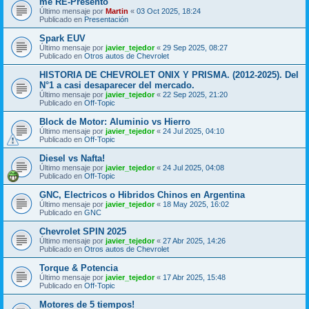
me RE-Presento
Último mensaje por
Martin
«
03 Oct 2025, 18:24
Publicado en
Presentación
Spark EUV
Último mensaje por
javier_tejedor
«
29 Sep 2025, 08:27
Publicado en
Otros autos de Chevrolet
HISTORIA DE CHEVROLET ONIX Y PRISMA. (2012-2025). Del
N°1 a casi desaparecer del mercado.
Último mensaje por
javier_tejedor
«
22 Sep 2025, 21:20
Publicado en
Off-Topic
Block de Motor: Aluminio vs Hierro
Último mensaje por
javier_tejedor
«
24 Jul 2025, 04:10
Publicado en
Off-Topic
Diesel vs Nafta!
Último mensaje por
javier_tejedor
«
24 Jul 2025, 04:08
Publicado en
Off-Topic
GNC, Electricos o Hibridos Chinos en Argentina
Último mensaje por
javier_tejedor
«
18 May 2025, 16:02
Publicado en
GNC
Chevrolet SPIN 2025
Último mensaje por
javier_tejedor
«
27 Abr 2025, 14:26
Publicado en
Otros autos de Chevrolet
Torque & Potencia
Último mensaje por
javier_tejedor
«
17 Abr 2025, 15:48
Publicado en
Off-Topic
Motores de 5 tiempos!