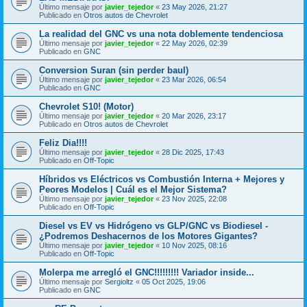
Último mensaje por
javier_tejedor
«
23 May 2026, 21:27
Publicado en
Otros autos de Chevrolet
La realidad del GNC vs una nota doblemente tendenciosa
Último mensaje por
javier_tejedor
«
22 May 2026, 02:39
Publicado en
GNC
Conversion Suran (sin perder baul)
Último mensaje por
javier_tejedor
«
23 Mar 2026, 06:54
Publicado en
GNC
Chevrolet S10! (Motor)
Último mensaje por
javier_tejedor
«
20 Mar 2026, 23:17
Publicado en
Otros autos de Chevrolet
Feliz Dia!!!!
Último mensaje por
javier_tejedor
«
28 Dic 2025, 17:43
Publicado en
Off-Topic
Híbridos vs Eléctricos vs Combustión Interna + Mejores y
Peores Modelos | Cuál es el Mejor Sistema?
Último mensaje por
javier_tejedor
«
23 Nov 2025, 22:08
Publicado en
Off-Topic
Diesel vs EV vs Hidrógeno vs GLP/GNC vs Biodiesel -
¿Podremos Deshacernos de los Motores Gigantes?
Último mensaje por
javier_tejedor
«
10 Nov 2025, 08:16
Publicado en
Off-Topic
Molerpa me arregló el GNC!!!!!!!!! Variador inside...
Último mensaje por
Sergioltz
«
05 Oct 2025, 19:06
Publicado en
GNC