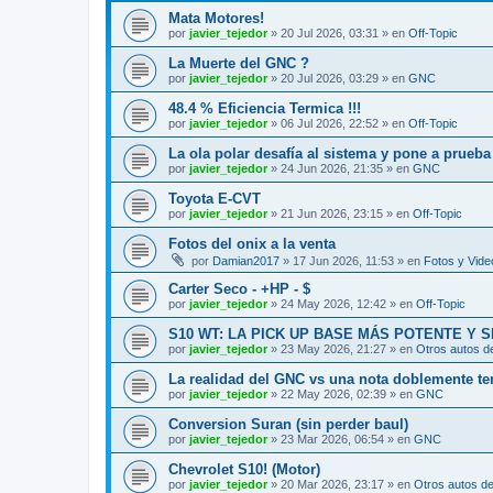
Mata Motores!
por
javier_tejedor
»
20 Jul 2026, 03:31
» en
Off-Topic
La Muerte del GNC ?
por
javier_tejedor
»
20 Jul 2026, 03:29
» en
GNC
48.4 % Eficiencia Termica !!!
por
javier_tejedor
»
06 Jul 2026, 22:52
» en
Off-Topic
La ola polar desafía al sistema y pone a prueb
por
javier_tejedor
»
24 Jun 2026, 21:35
» en
GNC
Toyota E-CVT
por
javier_tejedor
»
21 Jun 2026, 23:15
» en
Off-Topic
Fotos del onix a la venta
por
Damian2017
»
17 Jun 2026, 11:53
» en
Fotos y Vide
Carter Seco - +HP - $
por
javier_tejedor
»
24 May 2026, 12:42
» en
Off-Topic
S10 WT: LA PICK UP BASE MÁS POTENTE Y 
por
javier_tejedor
»
23 May 2026, 21:27
» en
Otros autos d
La realidad del GNC vs una nota doblemente t
por
javier_tejedor
»
22 May 2026, 02:39
» en
GNC
Conversion Suran (sin perder baul)
por
javier_tejedor
»
23 Mar 2026, 06:54
» en
GNC
Chevrolet S10! (Motor)
por
javier_tejedor
»
20 Mar 2026, 23:17
» en
Otros autos de