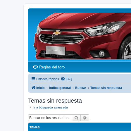
(Opens a new tab)
Reglas del foro
Enlaces rápidos
FAQ
Inicio
Índice general
Buscar
Temas sin respuesta
Temas sin respuesta
Ir a búsqueda avanzada
Buscar
Búsqueda avanzada
TEMAS