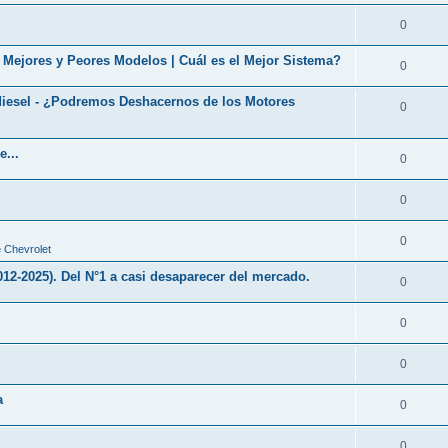
0
+ Mejores y Peores Modelos | Cuál es el Mejor Sistema?
0
iesel - ¿Podremos Deshacernos de los Motores
0
e...
0
0
0
 Chevrolet
2025). Del N°1 a casi desaparecer del mercado.
0
0
0
a
0
0