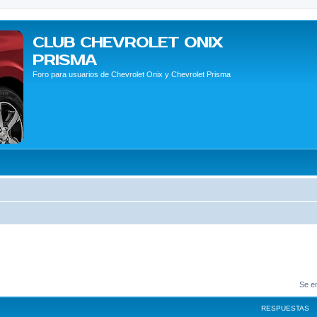
CLUB CHEVROLET ONIX
PRISMA
Foro para usuarios de Chevrolet Onix y Chevrolet Prisma
Se e
RESPUESTAS