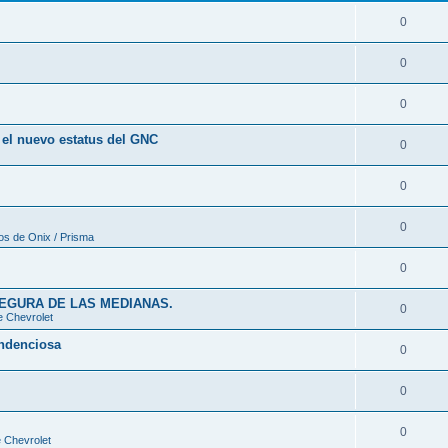
0
0
0
a el nuevo estatus del GNC
0
0
0
os de Onix / Prisma
0
SEGURA DE LAS MEDIANAS.
0
e Chevrolet
endenciosa
0
0
0
 Chevrolet