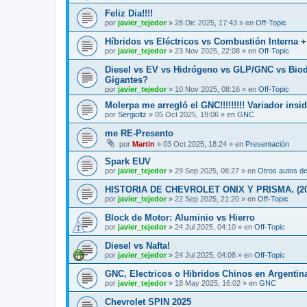
Feliz Dia!!!!
por
javier_tejedor
»
28 Dic 2025, 17:43
» en
Off-Topic
Híbridos vs Eléctricos vs Combustión Interna 
por
javier_tejedor
»
23 Nov 2025, 22:08
» en
Off-Topic
Diesel vs EV vs Hidrógeno vs GLP/GNC vs Biod
Gigantes?
por
javier_tejedor
»
10 Nov 2025, 08:16
» en
Off-Topic
Molerpa me arregló el GNC!!!!!!!!! Variador insid
por
Sergioltz
»
05 Oct 2025, 19:06
» en
GNC
me RE-Presento
por
Martin
»
03 Oct 2025, 18:24
» en
Presentación
Spark EUV
por
javier_tejedor
»
29 Sep 2025, 08:27
» en
Otros autos de
HISTORIA DE CHEVROLET ONIX Y PRISMA. (2012-
por
javier_tejedor
»
22 Sep 2025, 21:20
» en
Off-Topic
Block de Motor: Aluminio vs Hierro
por
javier_tejedor
»
24 Jul 2025, 04:10
» en
Off-Topic
Diesel vs Nafta!
por
javier_tejedor
»
24 Jul 2025, 04:08
» en
Off-Topic
GNC, Electricos o Hibridos Chinos en Argentin
por
javier_tejedor
»
18 May 2025, 16:02
» en
GNC
Chevrolet SPIN 2025