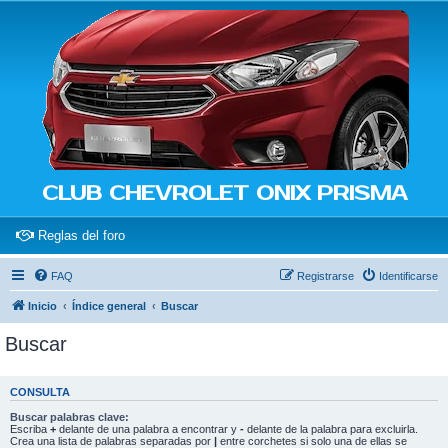
CLUB CHEVROLET ONIX PRISMA
(Opens a new tab)
Reglas del foro
FAQ
Registrarse
Identificarse
Inicio
Índice general
Buscar
Buscar
CONSULTA
Buscar palabras clave:
Escriba
+
delante de una palabra a encontrar y
-
delante de la palabra para excluirla.
Crea una lista de palabras separadas por
|
entre corchetes si solo una de ellas se