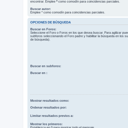
encontrar. Emplee
*
como comodín para coincidencias parciales.
Buscar autor:
Emplee * como comodín para coincidencias parciales.
OPCIONES DE BÚSQUEDA
Buscar en Foros:
Seleccione el Foro o Foros en los que desea buscar. Para agilizar pue
subforos seleccionando el Foro padre y habilitar la búsqueda en los 
de búsqueda).
Buscar en subforos:
Buscar en :
Mostrar resultados como:
Ordenar resultados por:
Limitar resultados previos a:
Mostrar los primeros:
Establezca en 0 para mostrar todo el mensaje.