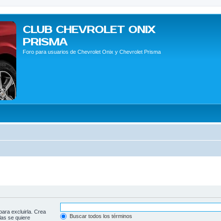
CLUB CHEVROLET ONIX
PRISMA
Foro para usuarios de Chevrolet Onix y Chevrolet Prisma
para excluirla. Crea
Buscar todos los términos
las se quiere