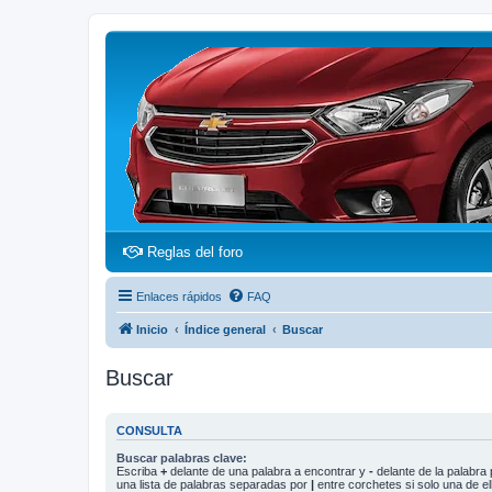
(Opens a new tab)
Reglas del foro
Enlaces rápidos
FAQ
Inicio
Índice general
Buscar
Buscar
CONSULTA
Buscar palabras clave:
Escriba
+
delante de una palabra a encontrar y
-
delante de la palabra 
una lista de palabras separadas por
|
entre corchetes si solo una de el