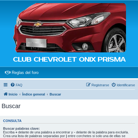
CLUB CHEVROLET ONIX PRISMA
(Opens a new tab)
Reglas del foro
FAQ
Registrarse
Identificarse
Inicio
Índice general
Buscar
Buscar
CONSULTA
Buscar palabras clave:
Escriba
+
delante de una palabra a encontrar y
-
delante de la palabra para excluirla.
Crea una lista de palabras separadas por
|
entre corchetes si solo una de ellas se