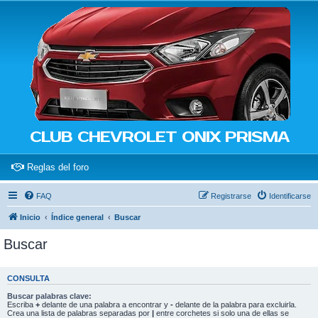
CLUB CHEVROLET ONIX PRISMA
(Opens a new tab)
Reglas del foro
FAQ
Registrarse
Identificarse
Inicio
Índice general
Buscar
Buscar
CONSULTA
Buscar palabras clave:
Escriba
+
delante de una palabra a encontrar y
-
delante de la palabra para excluirla.
Crea una lista de palabras separadas por
|
entre corchetes si solo una de ellas se