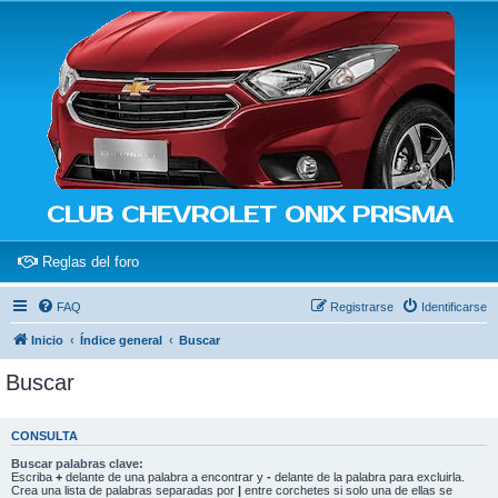
CLUB CHEVROLET ONIX PRISMA
(Opens a new tab)
Reglas del foro
FAQ
Registrarse
Identificarse
Inicio
Índice general
Buscar
Buscar
CONSULTA
Buscar palabras clave:
Escriba
+
delante de una palabra a encontrar y
-
delante de la palabra para excluirla.
Crea una lista de palabras separadas por
|
entre corchetes si solo una de ellas se