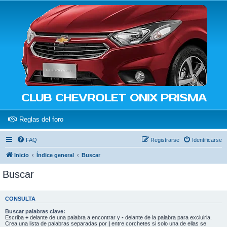
CLUB CHEVROLET ONIX PRISMA
(Opens a new tab)
Reglas del foro
FAQ
Registrarse
Identificarse
Inicio
Índice general
Buscar
Buscar
CONSULTA
Buscar palabras clave:
Escriba
+
delante de una palabra a encontrar y
-
delante de la palabra para excluirla.
Crea una lista de palabras separadas por
|
entre corchetes si solo una de ellas se