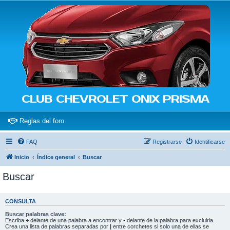
CLUB CHEVROLET ONIX PRISMA
(Opens a new tab)
Reglas del foro
FAQ
Registrarse
Identificarse
Inicio
Índice general
Buscar
Buscar
CONSULTA
Buscar palabras clave:
Escriba
+
delante de una palabra a encontrar y
-
delante de la palabra para excluirla.
Crea una lista de palabras separadas por
|
entre corchetes si solo una de ellas se