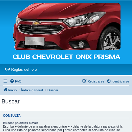
CLUB CHEVROLET ONIX PRISMA
(Opens a new tab)
Reglas del foro
FAQ
Registrarse
Identificarse
Inicio
Índice general
Buscar
Buscar
CONSULTA
Buscar palabras clave:
Escriba
+
delante de una palabra a encontrar y
-
delante de la palabra para excluirla.
Crea una lista de palabras separadas por
|
entre corchetes si solo una de ellas se