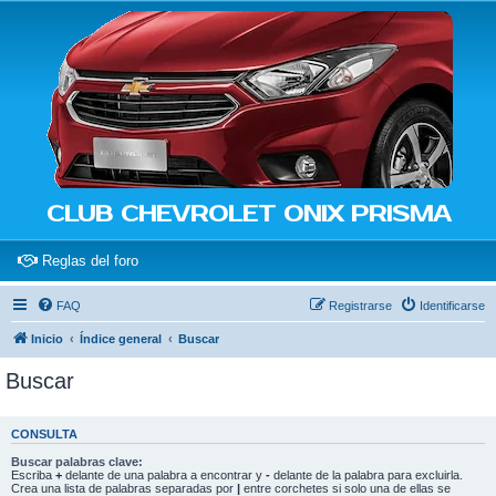
CLUB CHEVROLET ONIX PRISMA
(Opens a new tab)
Reglas del foro
FAQ
Registrarse
Identificarse
Inicio
Índice general
Buscar
Buscar
CONSULTA
Buscar palabras clave:
Escriba
+
delante de una palabra a encontrar y
-
delante de la palabra para excluirla.
Crea una lista de palabras separadas por
|
entre corchetes si solo una de ellas se