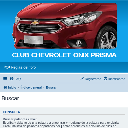
CLUB CHEVROLET ONIX PRISMA
(Opens a new tab)
Reglas del foro
FAQ
Registrarse
Identificarse
Inicio
Índice general
Buscar
Buscar
CONSULTA
Buscar palabras clave:
Escriba
+
delante de una palabra a encontrar y
-
delante de la palabra para excluirla.
Crea una lista de palabras separadas por
|
entre corchetes si solo una de ellas se