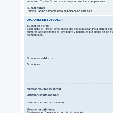
encontrar. Emplee
*
como comodín para coincidencias parciales.
Buscar autor:
Emplee * como comodín para coincidencias parciales.
OPCIONES DE BÚSQUEDA
Buscar en Foros:
Seleccione el Foro o Foros en los que desea buscar. Para agilizar pue
subforos seleccionando el Foro padre y habilitar la búsqueda en los 
de búsqueda).
Buscar en subforos:
Buscar en :
Mostrar resultados como:
Ordenar resultados por:
Limitar resultados previos a:
Mostrar los primeros:
Establezca en 0 para mostrar todo el mensaje.