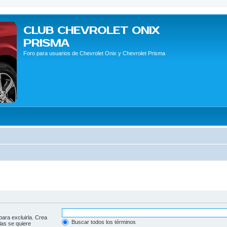
CLUB CHEVROLET ONIX
PRISMA
Foro para usuarios de Chevrolet Onix y Chevrolet Prisma
para excluirla. Crea
Buscar todos los términos
las se quiere