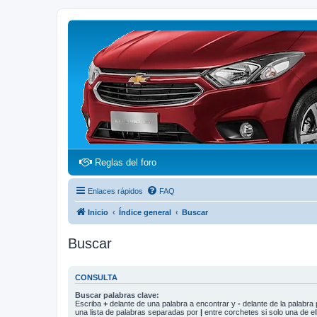
(Opens a new tab)
Reglas del foro
Enlaces rápidos
FAQ
Inicio
Índice general
Buscar
Buscar
CONSULTA
Buscar palabras clave:
Escriba
+
delante de una palabra a encontrar y
-
delante de la palabra 
una lista de palabras separadas por
|
entre corchetes si solo una de el