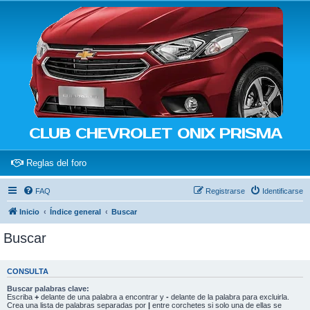
CLUB CHEVROLET ONIX PRISMA
(Opens a new tab)
Reglas del foro
FAQ
Registrarse
Identificarse
Inicio
Índice general
Buscar
Buscar
CONSULTA
Buscar palabras clave:
Escriba
+
delante de una palabra a encontrar y
-
delante de la palabra para excluirla.
Crea una lista de palabras separadas por
|
entre corchetes si solo una de ellas se