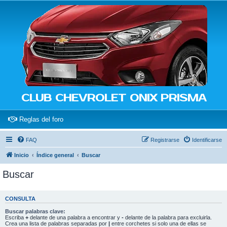
CLUB CHEVROLET ONIX PRISMA
(Opens a new tab)
Reglas del foro
FAQ
Registrarse
Identificarse
Inicio
Índice general
Buscar
Buscar
CONSULTA
Buscar palabras clave:
Escriba
+
delante de una palabra a encontrar y
-
delante de la palabra para excluirla.
Crea una lista de palabras separadas por
|
entre corchetes si solo una de ellas se