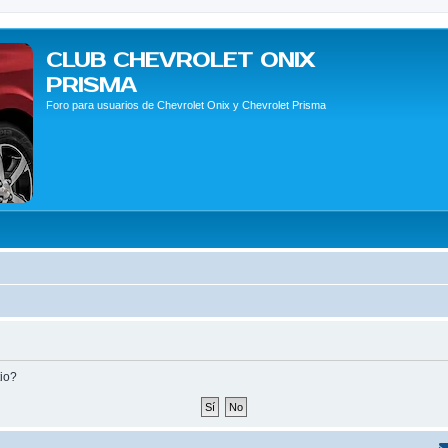
CLUB CHEVROLET ONIX
PRISMA
Foro para usuarios de Chevrolet Onix y Chevrolet Prisma
tio?