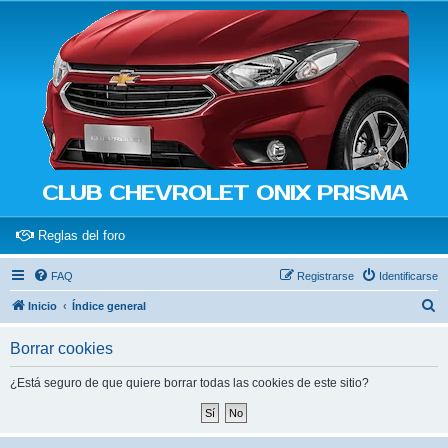
CLUB CHEVROLET ONIX PRISMA
(Opens a new tab)
Reglas del foro
FAQ
Registrarse
Identificarse
B
Inicio
Índice general
u
Borrar cookies
s
c
¿Está seguro de que quiere borrar todas las cookies de este sitio?
a
r