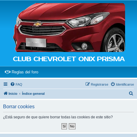
CLUB CHEVROLET ONIX PRISMA
(Opens a new tab)
Reglas del foro
FAQ
Registrarse
Identificarse
B
Inicio
Índice general
u
Borrar cookies
s
c
¿Está seguro de que quiere borrar todas las cookies de este sitio?
a
r