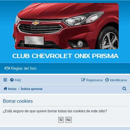
CLUB CHEVROLET ONIX PRISMA
(Opens a new tab)
Reglas del foro
FAQ
Registrarse
Identificarse
B
Inicio
Índice general
u
Borrar cookies
s
c
¿Está seguro de que quiere borrar todas las cookies de este sitio?
a
r