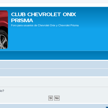
CLUB CHEVROLET ONIX
PRISMA
Foro para usuarios de Chevrolet Onix y Chevrolet Prisma
tio?