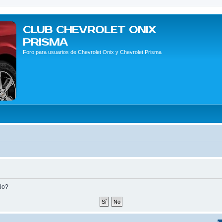
CLUB CHEVROLET ONIX
PRISMA
Foro para usuarios de Chevrolet Onix y Chevrolet Prisma
tio?