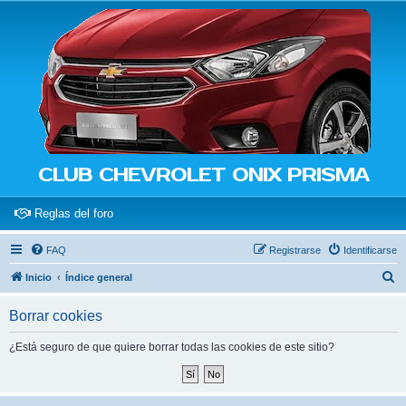
CLUB CHEVROLET ONIX PRISMA
(Opens a new tab)
Reglas del foro
FAQ
Registrarse
Identificarse
B
Inicio
Índice general
u
Borrar cookies
s
c
¿Está seguro de que quiere borrar todas las cookies de este sitio?
a
r