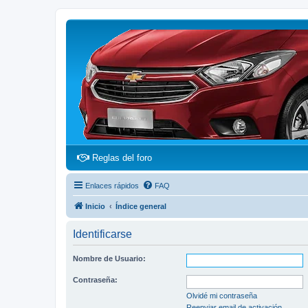
(Opens a new tab)
Reglas del foro
Enlaces rápidos
FAQ
Inicio
Índice general
Identificarse
Nombre de Usuario:
Contraseña:
Olvidé mi contraseña
Reenviar email de activación