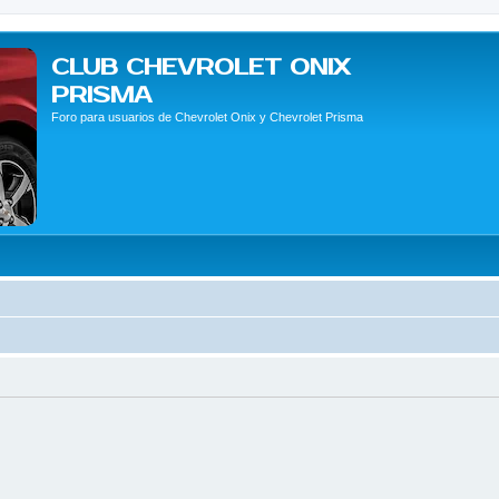
CLUB CHEVROLET ONIX
PRISMA
Foro para usuarios de Chevrolet Onix y Chevrolet Prisma