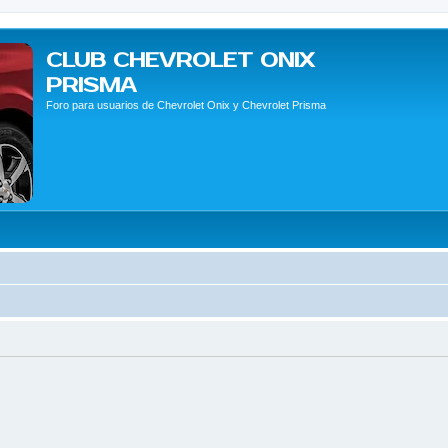
CLUB CHEVROLET ONIX
PRISMA
Foro para usuarios de Chevrolet Onix y Chevrolet Prisma