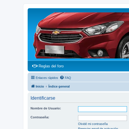
(Opens a new tab)
Reglas del foro
Enlaces rápidos
FAQ
Inicio
Índice general
Identificarse
Nombre de Usuario:
Contraseña:
Olvidé mi contraseña
Reenviar email de activación