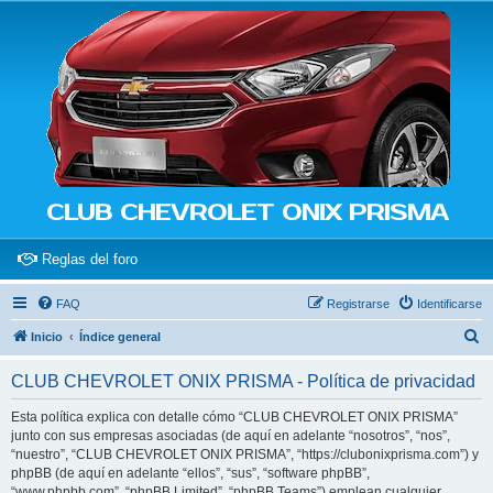
CLUB CHEVROLET ONIX PRISMA
(Opens a new tab)
Reglas del foro
FAQ
Registrarse
Identificarse
B
Inicio
Índice general
u
CLUB CHEVROLET ONIX PRISMA - Política de privacidad
s
c
Esta política explica con detalle cómo “CLUB CHEVROLET ONIX PRISMA”
junto con sus empresas asociadas (de aquí en adelante “nosotros”, “nos”,
a
“nuestro”, “CLUB CHEVROLET ONIX PRISMA”, “https://clubonixprisma.com”) y
r
phpBB (de aquí en adelante “ellos”, “sus”, “software phpBB”,
“www.phpbb.com”, “phpBB Limited”, “phpBB Teams”) emplean cualquier