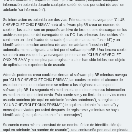
información obtenida durante cualquier sesión de uso por usted (de aquí en
adelante “su información”).
Su información es obtenida por dos vías. Primeramente, navegar por “CLUB
CHEVROLET ONIX PRISMA” hará al software phpBB crear un número de
cookies, las cuales son un pequeño archivo de texto que se descargan en los
archivos temporales del navegador de su PC. Las primeras dos cookies sólo
contienen un identificador de usuario (de aquí en adelante “user-id”) y un
identificador de sesión anónima (de aquí en adelante “session-id”),
automáticamente asignada a usted por el software phpBB. Una tercera cookie
se creará una vez que haya navegado por temas en “CLUB CHEVROLET
ONIX PRISMA” y se emplea para registrar cuales han sido leídos, con objeto
de optimizar su experiencia de usuario.
Además podemos crear cookies externas al software phpBB mientras navega
por “CLUB CHEVROLET ONIX PRISMA”, las cuales exceden el alcance de
este documento que solamente se refiere a las páginas creadas por el
software phpBB. La segunda vía mediante la que obtenemos su información
es mediante lo que usted envía. Esto puede ser, y no limitado a: envíos como
usuario anónimo (de aquí en adelante “envíos anónimos”), su registro en
“CLUB CHEVROLET ONIX PRISMA” (de aquí en adelante “su cuenta”) y
mensajes enviados por usted después de registrarse y mientras se haya
identificado (de aquí en adelante “sus mensajes”).
Su cuenta como mínimo constará de un nombre único de identificación (de
aquí en adelante “su nombre de usuario”), una contraseña personal empleada