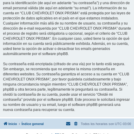
para la identificación (de aquí en adelante “su contraseña”) y una dirección de
email personal válida (de aquí en adelante “su email”). La información de su
cuenta en “CLUB CHEVROLET ONIX PRISMA” está protegida por las leyes de
protección de datos aplicables en el país en el que estamos instalados.
Cualquier información más allá de su nombre de usuario, su contraseña y su
dirección de e-mail requerida por “CLUB CHEVROLET ONIX PRISMA” durante
el proceso de registro será obligatoria u opcional, según el criterio de “CLUB
CHEVROLET ONIX PRISMA”. En cualquier caso, usted tiene la opción de qué
información en su cuenta será públicamente exhibida. Además, en su cuenta,
usted tiene la opción de activar o desactivar los emails generados
automáticamente por el software phpBB.
Su contraseña está encriptada (cifrado de una vía) por lo tanto está segura.
Sin embargo, se recomienda que no emplee la misma contraseña en
diferentes websites. Su contraseña garantiza el acceso a su cuenta en “CLUB
CHEVROLET ONIX PRISMA”, por favor guárdela cuidadosamente y bajo
ninguna circunstancia ningún miembro “CLUB CHEVROLET ONIX PRISMA”,
phpBB u otra tercera parte, legítimamente le preguntará su contraseña. Si
olvidó la contraseña de su cuenta, puede usar el servicio “Olvidé mi
contraseña” provisto por el software phpBB. Este proceso le solicitará ingresar
su nombre de usuario y su email, luego el software phpBB generará una
nueva contraseña para recuperar su cuenta.
Inicio
Índice general
Todos los horarios son
UTC-03:00