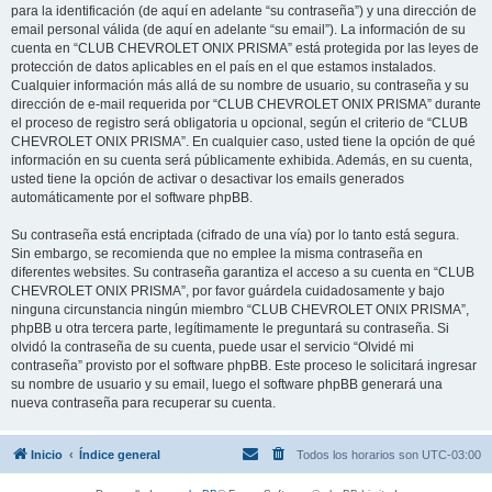
para la identificación (de aquí en adelante “su contraseña”) y una dirección de
email personal válida (de aquí en adelante “su email”). La información de su
cuenta en “CLUB CHEVROLET ONIX PRISMA” está protegida por las leyes de
protección de datos aplicables en el país en el que estamos instalados.
Cualquier información más allá de su nombre de usuario, su contraseña y su
dirección de e-mail requerida por “CLUB CHEVROLET ONIX PRISMA” durante
el proceso de registro será obligatoria u opcional, según el criterio de “CLUB
CHEVROLET ONIX PRISMA”. En cualquier caso, usted tiene la opción de qué
información en su cuenta será públicamente exhibida. Además, en su cuenta,
usted tiene la opción de activar o desactivar los emails generados
automáticamente por el software phpBB.
Su contraseña está encriptada (cifrado de una vía) por lo tanto está segura.
Sin embargo, se recomienda que no emplee la misma contraseña en
diferentes websites. Su contraseña garantiza el acceso a su cuenta en “CLUB
CHEVROLET ONIX PRISMA”, por favor guárdela cuidadosamente y bajo
ninguna circunstancia ningún miembro “CLUB CHEVROLET ONIX PRISMA”,
phpBB u otra tercera parte, legítimamente le preguntará su contraseña. Si
olvidó la contraseña de su cuenta, puede usar el servicio “Olvidé mi
contraseña” provisto por el software phpBB. Este proceso le solicitará ingresar
su nombre de usuario y su email, luego el software phpBB generará una
nueva contraseña para recuperar su cuenta.
Inicio
Índice general
Todos los horarios son
UTC-03:00