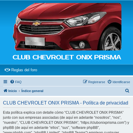
CLUB CHEVROLET ONIX PRISMA
(Opens a new tab)
Reglas del foro
FAQ
Registrarse
Identificarse
B
Inicio
Índice general
u
CLUB CHEVROLET ONIX PRISMA - Política de privacidad
s
c
Esta política explica con detalle cómo “CLUB CHEVROLET ONIX PRISMA”
junto con sus empresas asociadas (de aquí en adelante “nosotros”, “nos”,
a
“nuestro”, “CLUB CHEVROLET ONIX PRISMA”, “https://clubonixprisma.com”) y
r
phpBB (de aquí en adelante “ellos”, “sus”, “software phpBB”,
“www.phpbb.com”, “phpBB Limited”, “phpBB Teams”) emplean cualquier