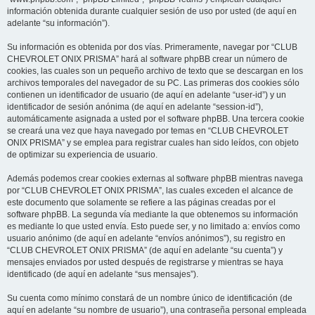
información obtenida durante cualquier sesión de uso por usted (de aquí en
adelante “su información”).
Su información es obtenida por dos vías. Primeramente, navegar por “CLUB
CHEVROLET ONIX PRISMA” hará al software phpBB crear un número de
cookies, las cuales son un pequeño archivo de texto que se descargan en los
archivos temporales del navegador de su PC. Las primeras dos cookies sólo
contienen un identificador de usuario (de aquí en adelante “user-id”) y un
identificador de sesión anónima (de aquí en adelante “session-id”),
automáticamente asignada a usted por el software phpBB. Una tercera cookie
se creará una vez que haya navegado por temas en “CLUB CHEVROLET
ONIX PRISMA” y se emplea para registrar cuales han sido leídos, con objeto
de optimizar su experiencia de usuario.
Además podemos crear cookies externas al software phpBB mientras navega
por “CLUB CHEVROLET ONIX PRISMA”, las cuales exceden el alcance de
este documento que solamente se refiere a las páginas creadas por el
software phpBB. La segunda vía mediante la que obtenemos su información
es mediante lo que usted envía. Esto puede ser, y no limitado a: envíos como
usuario anónimo (de aquí en adelante “envíos anónimos”), su registro en
“CLUB CHEVROLET ONIX PRISMA” (de aquí en adelante “su cuenta”) y
mensajes enviados por usted después de registrarse y mientras se haya
identificado (de aquí en adelante “sus mensajes”).
Su cuenta como mínimo constará de un nombre único de identificación (de
aquí en adelante “su nombre de usuario”), una contraseña personal empleada