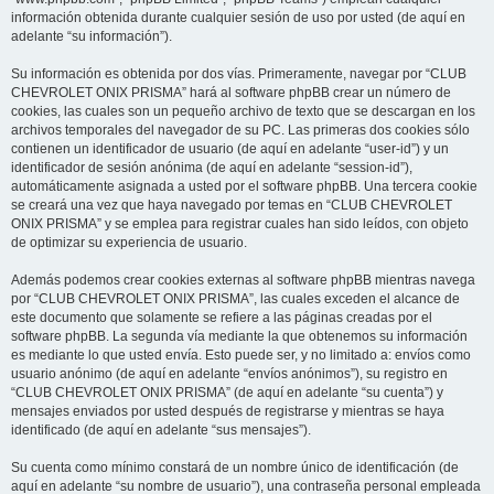
información obtenida durante cualquier sesión de uso por usted (de aquí en
adelante “su información”).
Su información es obtenida por dos vías. Primeramente, navegar por “CLUB
CHEVROLET ONIX PRISMA” hará al software phpBB crear un número de
cookies, las cuales son un pequeño archivo de texto que se descargan en los
archivos temporales del navegador de su PC. Las primeras dos cookies sólo
contienen un identificador de usuario (de aquí en adelante “user-id”) y un
identificador de sesión anónima (de aquí en adelante “session-id”),
automáticamente asignada a usted por el software phpBB. Una tercera cookie
se creará una vez que haya navegado por temas en “CLUB CHEVROLET
ONIX PRISMA” y se emplea para registrar cuales han sido leídos, con objeto
de optimizar su experiencia de usuario.
Además podemos crear cookies externas al software phpBB mientras navega
por “CLUB CHEVROLET ONIX PRISMA”, las cuales exceden el alcance de
este documento que solamente se refiere a las páginas creadas por el
software phpBB. La segunda vía mediante la que obtenemos su información
es mediante lo que usted envía. Esto puede ser, y no limitado a: envíos como
usuario anónimo (de aquí en adelante “envíos anónimos”), su registro en
“CLUB CHEVROLET ONIX PRISMA” (de aquí en adelante “su cuenta”) y
mensajes enviados por usted después de registrarse y mientras se haya
identificado (de aquí en adelante “sus mensajes”).
Su cuenta como mínimo constará de un nombre único de identificación (de
aquí en adelante “su nombre de usuario”), una contraseña personal empleada