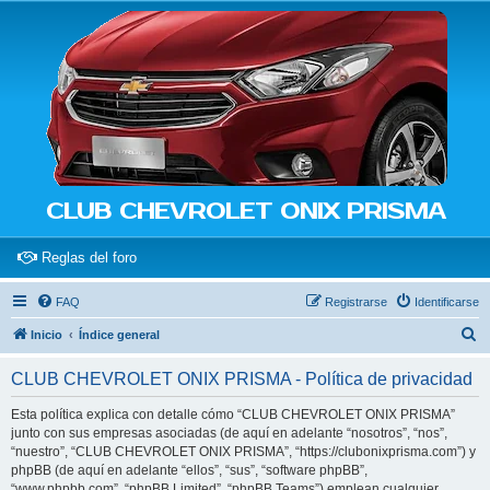
CLUB CHEVROLET ONIX PRISMA
(Opens a new tab)
Reglas del foro
FAQ
Registrarse
Identificarse
B
Inicio
Índice general
u
CLUB CHEVROLET ONIX PRISMA - Política de privacidad
s
c
Esta política explica con detalle cómo “CLUB CHEVROLET ONIX PRISMA”
junto con sus empresas asociadas (de aquí en adelante “nosotros”, “nos”,
a
“nuestro”, “CLUB CHEVROLET ONIX PRISMA”, “https://clubonixprisma.com”) y
r
phpBB (de aquí en adelante “ellos”, “sus”, “software phpBB”,
“www.phpbb.com”, “phpBB Limited”, “phpBB Teams”) emplean cualquier