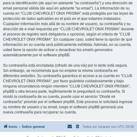
para la identificación (de aquí en adelante “su contraseña”) y una dirección de
email personal válida (de aquí en adelante “su email”). La información de su
cuenta en “CLUB CHEVROLET ONIX PRISMA” está protegida por las leyes de
protección de datos aplicables en el país en el que estamos instalados.
Cualquier información más allá de su nombre de usuario, su contraseña y su
dirección de e-mail requerida por “CLUB CHEVROLET ONIX PRISMA” durante
el proceso de registro será obligatoria u opcional, según el criterio de “CLUB
CHEVROLET ONIX PRISMA”. En cualquier caso, usted tiene la opción de qué
información en su cuenta será públicamente exhibida. Además, en su cuenta,
usted tiene la opción de activar o desactivar los emails generados
automáticamente por el software phpBB.
Su contraseña está encriptada (cifrado de una vía) por lo tanto está segura.
Sin embargo, se recomienda que no emplee la misma contraseña en
diferentes websites. Su contraseña garantiza el acceso a su cuenta en “CLUB
CHEVROLET ONIX PRISMA”, por favor guárdela cuidadosamente y bajo
ninguna circunstancia ningún miembro “CLUB CHEVROLET ONIX PRISMA”,
phpBB u otra tercera parte, legítimamente le preguntará su contraseña. Si
olvidó la contraseña de su cuenta, puede usar el servicio “Olvidé mi
contraseña” provisto por el software phpBB. Este proceso le solicitará ingresar
su nombre de usuario y su email, luego el software phpBB generará una
nueva contraseña para recuperar su cuenta.
Inicio
Índice general
Todos los horarios son
UTC-03:00