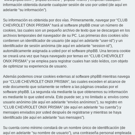
información obtenida durante cualquier sesión de uso por usted (de aquí en
adelante “su información”).
Su información es obtenida por dos vías. Primeramente, navegar por “CLUB
CHEVROLET ONIX PRISMA” hará al software phpBB crear un número de
cookies, las cuales son un pequeño archivo de texto que se descargan en los
archivos temporales del navegador de su PC. Las primeras dos cookies sólo
contienen un identificador de usuario (de aquí en adelante “user-id”) y un
identificador de sesión anónima (de aquí en adelante “session-id”),
automáticamente asignada a usted por el software phpBB. Una tercera cookie
se creará una vez que haya navegado por temas en “CLUB CHEVROLET
ONIX PRISMA” y se emplea para registrar cuales han sido leídos, con objeto
de optimizar su experiencia de usuario.
Además podemos crear cookies externas al software phpBB mientras navega
por “CLUB CHEVROLET ONIX PRISMA”, las cuales exceden el alcance de
este documento que solamente se refiere a las páginas creadas por el
software phpBB. La segunda vía mediante la que obtenemos su información
es mediante lo que usted envía. Esto puede ser, y no limitado a: envíos como
usuario anónimo (de aquí en adelante “envíos anónimos”), su registro en
“CLUB CHEVROLET ONIX PRISMA” (de aquí en adelante “su cuenta”) y
mensajes enviados por usted después de registrarse y mientras se haya
identificado (de aquí en adelante “sus mensajes”).
Su cuenta como mínimo constará de un nombre único de identificación (de
aquí en adelante “su nombre de usuario”), una contraseña personal empleada