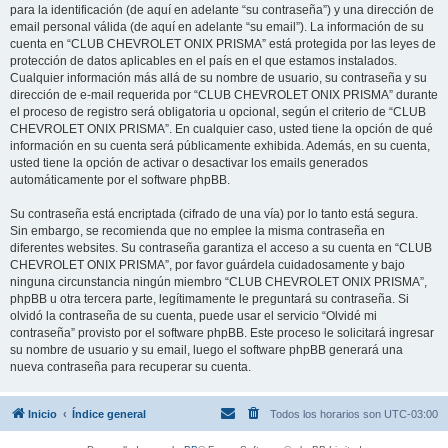
para la identificación (de aquí en adelante “su contraseña”) y una dirección de
email personal válida (de aquí en adelante “su email”). La información de su
cuenta en “CLUB CHEVROLET ONIX PRISMA” está protegida por las leyes de
protección de datos aplicables en el país en el que estamos instalados.
Cualquier información más allá de su nombre de usuario, su contraseña y su
dirección de e-mail requerida por “CLUB CHEVROLET ONIX PRISMA” durante
el proceso de registro será obligatoria u opcional, según el criterio de “CLUB
CHEVROLET ONIX PRISMA”. En cualquier caso, usted tiene la opción de qué
información en su cuenta será públicamente exhibida. Además, en su cuenta,
usted tiene la opción de activar o desactivar los emails generados
automáticamente por el software phpBB.
Su contraseña está encriptada (cifrado de una vía) por lo tanto está segura.
Sin embargo, se recomienda que no emplee la misma contraseña en
diferentes websites. Su contraseña garantiza el acceso a su cuenta en “CLUB
CHEVROLET ONIX PRISMA”, por favor guárdela cuidadosamente y bajo
ninguna circunstancia ningún miembro “CLUB CHEVROLET ONIX PRISMA”,
phpBB u otra tercera parte, legítimamente le preguntará su contraseña. Si
olvidó la contraseña de su cuenta, puede usar el servicio “Olvidé mi
contraseña” provisto por el software phpBB. Este proceso le solicitará ingresar
su nombre de usuario y su email, luego el software phpBB generará una
nueva contraseña para recuperar su cuenta.
Inicio
Índice general
Todos los horarios son
UTC-03:00