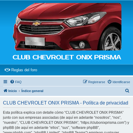
CLUB CHEVROLET ONIX PRISMA
(Opens a new tab)
Reglas del foro
FAQ
Registrarse
Identificarse
B
Inicio
Índice general
u
CLUB CHEVROLET ONIX PRISMA - Política de privacidad
s
c
Esta política explica con detalle cómo “CLUB CHEVROLET ONIX PRISMA”
junto con sus empresas asociadas (de aquí en adelante “nosotros”, “nos”,
a
“nuestro”, “CLUB CHEVROLET ONIX PRISMA”, “https://clubonixprisma.com”) y
r
phpBB (de aquí en adelante “ellos”, “sus”, “software phpBB”,
“www.phpbb.com”, “phpBB Limited”, “phpBB Teams”) emplean cualquier