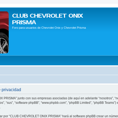
CLUB CHEVROLET ONIX
PRISMA
Foro para usuarios de Chevrolet Onix y Chevrolet Prisma
privacidad
IX PRISMA” junto con sus empresas asociadas (de aquí en adelante “nosotros”,
llos”, “sus”, “software phpBB”, “www.phpbb.com”, “phpBB Limited”, “phpBB Teams”)
.
egar por “CLUB CHEVROLET ONIX PRISMA” hará al software phpBB crear un número 