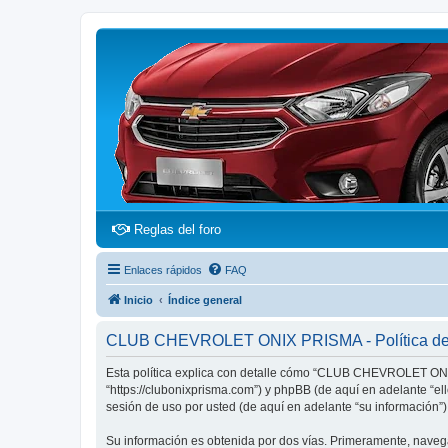
(Opens a new tab)
Reglas del foro
Enlaces rápidos
FAQ
Inicio
Índice general
CLUB CHEVROLET ONIX PRISMA - Política de 
Esta política explica con detalle cómo “CLUB CHEVROLET ON
“https://clubonixprisma.com”) y phpBB (de aquí en adelante “e
sesión de uso por usted (de aquí en adelante “su información”)
Su información es obtenida por dos vías. Primeramente, nav