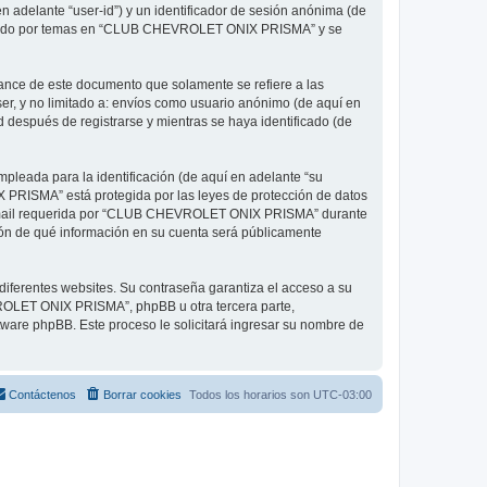
n adelante “user-id”) y un identificador de sesión anónima (de
avegado por temas en “CLUB CHEVROLET ONIX PRISMA” y se
ce de este documento que solamente se refiere a las
r, y no limitado a: envíos como usuario anónimo (de aquí en
espués de registrarse y mientras se haya identificado (de
pleada para la identificación (de aquí en adelante “su
 PRISMA” está protegida por las leyes de protección de datos
de e-mail requerida por “CLUB CHEVROLET ONIX PRISMA” durante
ión de qué información en su cuenta será públicamente
diferentes websites. Su contraseña garantiza el acceso a su
LET ONIX PRISMA”, phpBB u otra tercera parte,
ftware phpBB. Este proceso le solicitará ingresar su nombre de
Contáctenos
Borrar cookies
Todos los horarios son
UTC-03:00