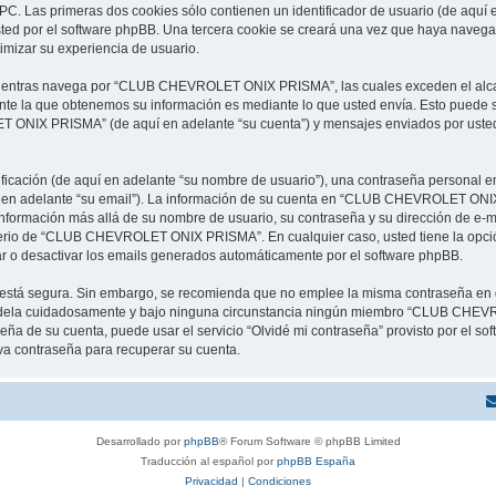
C. Las primeras dos cookies sólo contienen un identificador de usuario (de aquí e
 usted por el software phpBB. Una tercera cookie se creará una vez que haya n
timizar su experiencia de usuario.
ientras navega por “CLUB CHEVROLET ONIX PRISMA”, las cuales exceden el alcan
te la que obtenemos su información es mediante lo que usted envía. Esto puede se
 ONIX PRISMA” (de aquí en adelante “su cuenta”) y mensajes enviados por usted d
cación (de aquí en adelante “su nombre de usuario”), una contraseña personal em
uí en adelante “su email”). La información de su cuenta en “CLUB CHEVROLET ONIX
er información más allá de su nombre de usuario, su contraseña y su dirección 
 criterio de “CLUB CHEVROLET ONIX PRISMA”. En cualquier caso, usted tiene la opc
var o desactivar los emails generados automáticamente por el software phpBB.
to está segura. Sin embargo, se recomienda que no emplee la misma contraseña en 
la cuidadosamente y bajo ninguna circunstancia ningún miembro “CLUB CHEVRO
seña de su cuenta, puede usar el servicio “Olvidé mi contraseña” provisto por el so
va contraseña para recuperar su cuenta.
Desarrollado por
phpBB
® Forum Software © phpBB Limited
Traducción al español por
phpBB España
Privacidad
|
Condiciones