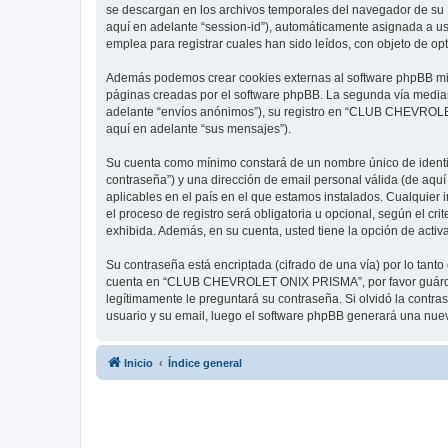
se descargan en los archivos temporales del navegador de su P
aquí en adelante “session-id”), automáticamente asignada a
emplea para registrar cuales han sido leídos, con objeto de op
Además podemos crear cookies externas al software phpBB m
páginas creadas por el software phpBB. La segunda vía median
adelante “envíos anónimos”), su registro en “CLUB CHEVROLET
aquí en adelante “sus mensajes”).
Su cuenta como mínimo constará de un nombre único de identifi
contraseña”) y una dirección de email personal válida (de aq
aplicables en el país en el que estamos instalados. Cualqui
el proceso de registro será obligatoria u opcional, según el
exhibida. Además, en su cuenta, usted tiene la opción de acti
Su contraseña está encriptada (cifrado de una vía) por lo tan
cuenta en “CLUB CHEVROLET ONIX PRISMA”, por favor guárde
legítimamente le preguntará su contraseña. Si olvidó la contra
usuario y su email, luego el software phpBB generará una nue
Inicio
Índice general