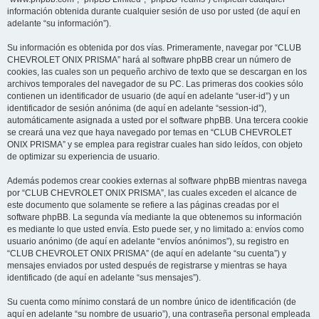
información obtenida durante cualquier sesión de uso por usted (de aquí en
adelante “su información”).
Su información es obtenida por dos vías. Primeramente, navegar por “CLUB
CHEVROLET ONIX PRISMA” hará al software phpBB crear un número de
cookies, las cuales son un pequeño archivo de texto que se descargan en los
archivos temporales del navegador de su PC. Las primeras dos cookies sólo
contienen un identificador de usuario (de aquí en adelante “user-id”) y un
identificador de sesión anónima (de aquí en adelante “session-id”),
automáticamente asignada a usted por el software phpBB. Una tercera cookie
se creará una vez que haya navegado por temas en “CLUB CHEVROLET
ONIX PRISMA” y se emplea para registrar cuales han sido leídos, con objeto
de optimizar su experiencia de usuario.
Además podemos crear cookies externas al software phpBB mientras navega
por “CLUB CHEVROLET ONIX PRISMA”, las cuales exceden el alcance de
este documento que solamente se refiere a las páginas creadas por el
software phpBB. La segunda vía mediante la que obtenemos su información
es mediante lo que usted envía. Esto puede ser, y no limitado a: envíos como
usuario anónimo (de aquí en adelante “envíos anónimos”), su registro en
“CLUB CHEVROLET ONIX PRISMA” (de aquí en adelante “su cuenta”) y
mensajes enviados por usted después de registrarse y mientras se haya
identificado (de aquí en adelante “sus mensajes”).
Su cuenta como mínimo constará de un nombre único de identificación (de
aquí en adelante “su nombre de usuario”), una contraseña personal empleada