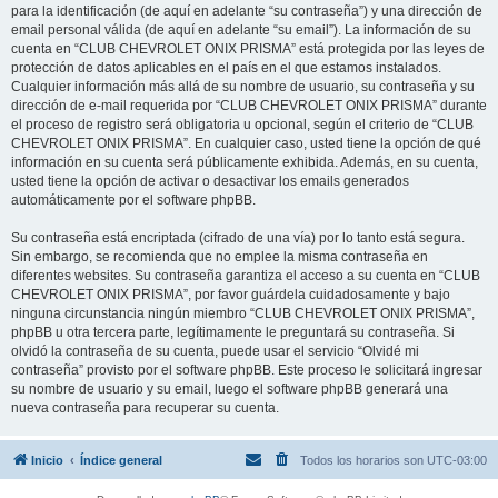
para la identificación (de aquí en adelante “su contraseña”) y una dirección de
email personal válida (de aquí en adelante “su email”). La información de su
cuenta en “CLUB CHEVROLET ONIX PRISMA” está protegida por las leyes de
protección de datos aplicables en el país en el que estamos instalados.
Cualquier información más allá de su nombre de usuario, su contraseña y su
dirección de e-mail requerida por “CLUB CHEVROLET ONIX PRISMA” durante
el proceso de registro será obligatoria u opcional, según el criterio de “CLUB
CHEVROLET ONIX PRISMA”. En cualquier caso, usted tiene la opción de qué
información en su cuenta será públicamente exhibida. Además, en su cuenta,
usted tiene la opción de activar o desactivar los emails generados
automáticamente por el software phpBB.
Su contraseña está encriptada (cifrado de una vía) por lo tanto está segura.
Sin embargo, se recomienda que no emplee la misma contraseña en
diferentes websites. Su contraseña garantiza el acceso a su cuenta en “CLUB
CHEVROLET ONIX PRISMA”, por favor guárdela cuidadosamente y bajo
ninguna circunstancia ningún miembro “CLUB CHEVROLET ONIX PRISMA”,
phpBB u otra tercera parte, legítimamente le preguntará su contraseña. Si
olvidó la contraseña de su cuenta, puede usar el servicio “Olvidé mi
contraseña” provisto por el software phpBB. Este proceso le solicitará ingresar
su nombre de usuario y su email, luego el software phpBB generará una
nueva contraseña para recuperar su cuenta.
Inicio
Índice general
Todos los horarios son
UTC-03:00