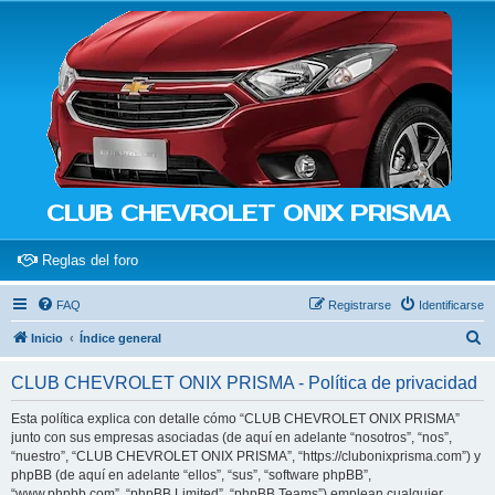
CLUB CHEVROLET ONIX PRISMA
(Opens a new tab)
Reglas del foro
FAQ
Registrarse
Identificarse
B
Inicio
Índice general
u
CLUB CHEVROLET ONIX PRISMA - Política de privacidad
s
c
Esta política explica con detalle cómo “CLUB CHEVROLET ONIX PRISMA”
junto con sus empresas asociadas (de aquí en adelante “nosotros”, “nos”,
a
“nuestro”, “CLUB CHEVROLET ONIX PRISMA”, “https://clubonixprisma.com”) y
r
phpBB (de aquí en adelante “ellos”, “sus”, “software phpBB”,
“www.phpbb.com”, “phpBB Limited”, “phpBB Teams”) emplean cualquier