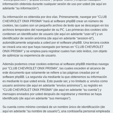
información obtenida durante cualquier sesión de uso por usted (de aquí en
adelante “su información”).
Su información es obtenida por dos vías. Primeramente, navegar por “CLUB
CHEVROLET ONIX PRISMA” hará al software phpBB crear un número de
cookies, las cuales son un pequeño archivo de texto que se descargan en los
archivos temporales del navegador de su PC. Las primeras dos cookies sólo
contienen un identificador de usuario (de aquí en adelante “user-id”) y un
identificador de sesión anónima (de aquí en adelante “session-id”),
automáticamente asignada a usted por el software phpBB. Una tercera cookie
se creará una vez que haya navegado por temas en “CLUB CHEVROLET
ONIX PRISMA” y se emplea para registrar cuales han sido leídos, con objeto
de optimizar su experiencia de usuario.
Además podemos crear cookies externas al software phpBB mientras navega
por “CLUB CHEVROLET ONIX PRISMA”, las cuales exceden el alcance de
este documento que solamente se refiere a las páginas creadas por el
software phpBB. La segunda vía mediante la que obtenemos su información
es mediante lo que usted envía. Esto puede ser, y no limitado a: envíos como
usuario anónimo (de aquí en adelante “envíos anónimos”), su registro en
“CLUB CHEVROLET ONIX PRISMA” (de aquí en adelante “su cuenta”) y
mensajes enviados por usted después de registrarse y mientras se haya
identificado (de aquí en adelante “sus mensajes”).
Su cuenta como mínimo constará de un nombre único de identificación (de
aquí en adelante “su nombre de usuario”), una contraseña personal empleada