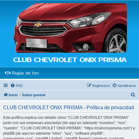
CLUB CHEVROLET ONIX PRISMA
(Opens a new tab)
Reglas del foro
FAQ
Registrarse
Identificarse
B
Inicio
Índice general
u
CLUB CHEVROLET ONIX PRISMA - Política de privacidad
s
c
Esta política explica con detalle cómo “CLUB CHEVROLET ONIX PRISMA”
junto con sus empresas asociadas (de aquí en adelante “nosotros”, “nos”,
a
“nuestro”, “CLUB CHEVROLET ONIX PRISMA”, “https://clubonixprisma.com”) y
r
phpBB (de aquí en adelante “ellos”, “sus”, “software phpBB”,
“www.phpbb.com”, “phpBB Limited”, “phpBB Teams”) emplean cualquier