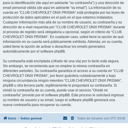
para la identificación (de aquí en adelante “su contraseña”) y una dirección de
email personal válida (de aquí en adelante “su email”). La información de su
cuenta en “CLUB CHEVROLET ONIX PRISMA” está protegida por las leyes de
protección de datos aplicables en el país en el que estamos instalados.
Cualquier información más allá de su nombre de usuario, su contraseña y su
dirección de e-mail requerida por “CLUB CHEVROLET ONIX PRISMA” durante
el proceso de registro será obligatoria u opcional, según el criterio de “CLUB
CHEVROLET ONIX PRISMA”. En cualquier caso, usted tiene la opción de qué
información en su cuenta será públicamente exhibida. Además, en su cuenta,
usted tiene la opción de activar o desactivar los emails generados
automáticamente por el software phpBB.
Su contraseña está encriptada (cifrado de una vía) por lo tanto está segura.
Sin embargo, se recomienda que no emplee la misma contraseña en
diferentes websites. Su contraseña garantiza el acceso a su cuenta en “CLUB
CHEVROLET ONIX PRISMA”, por favor guárdela cuidadosamente y bajo
ninguna circunstancia ningún miembro “CLUB CHEVROLET ONIX PRISMA”,
phpBB u otra tercera parte, legítimamente le preguntará su contraseña. Si
olvidó la contraseña de su cuenta, puede usar el servicio “Olvidé mi
contraseña” provisto por el software phpBB. Este proceso le solicitará ingresar
su nombre de usuario y su email, luego el software phpBB generará una
nueva contraseña para recuperar su cuenta.
Inicio
Índice general
Todos los horarios son
UTC-03:00