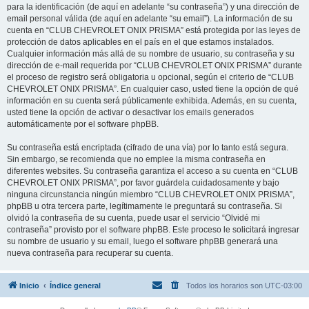
para la identificación (de aquí en adelante “su contraseña”) y una dirección de
email personal válida (de aquí en adelante “su email”). La información de su
cuenta en “CLUB CHEVROLET ONIX PRISMA” está protegida por las leyes de
protección de datos aplicables en el país en el que estamos instalados.
Cualquier información más allá de su nombre de usuario, su contraseña y su
dirección de e-mail requerida por “CLUB CHEVROLET ONIX PRISMA” durante
el proceso de registro será obligatoria u opcional, según el criterio de “CLUB
CHEVROLET ONIX PRISMA”. En cualquier caso, usted tiene la opción de qué
información en su cuenta será públicamente exhibida. Además, en su cuenta,
usted tiene la opción de activar o desactivar los emails generados
automáticamente por el software phpBB.
Su contraseña está encriptada (cifrado de una vía) por lo tanto está segura.
Sin embargo, se recomienda que no emplee la misma contraseña en
diferentes websites. Su contraseña garantiza el acceso a su cuenta en “CLUB
CHEVROLET ONIX PRISMA”, por favor guárdela cuidadosamente y bajo
ninguna circunstancia ningún miembro “CLUB CHEVROLET ONIX PRISMA”,
phpBB u otra tercera parte, legítimamente le preguntará su contraseña. Si
olvidó la contraseña de su cuenta, puede usar el servicio “Olvidé mi
contraseña” provisto por el software phpBB. Este proceso le solicitará ingresar
su nombre de usuario y su email, luego el software phpBB generará una
nueva contraseña para recuperar su cuenta.
Inicio
Índice general
Todos los horarios son
UTC-03:00