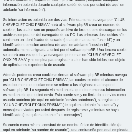
información obtenida durante cualquier sesión de uso por usted (de aquí en
adelante “su información”).
Su información es obtenida por dos vías. Primeramente, navegar por “CLUB
CHEVROLET ONIX PRISMA” hará al software phpBB crear un número de
cookies, las cuales son un pequeño archivo de texto que se descargan en los
archivos temporales del navegador de su PC. Las primeras dos cookies sólo
contienen un identificador de usuario (de aquí en adelante “user-id”) y un
identificador de sesión anónima (de aquí en adelante “session-id”),
automáticamente asignada a usted por el software phpBB. Una tercera cookie
se creará una vez que haya navegado por temas en “CLUB CHEVROLET
ONIX PRISMA” y se emplea para registrar cuales han sido leídos, con objeto
de optimizar su experiencia de usuario.
Además podemos crear cookies externas al software phpBB mientras navega
por “CLUB CHEVROLET ONIX PRISMA”, las cuales exceden el alcance de
este documento que solamente se refiere a las páginas creadas por el
software phpBB. La segunda vía mediante la que obtenemos su información
es mediante lo que usted envía. Esto puede ser, y no limitado a: envíos como
usuario anónimo (de aquí en adelante “envíos anónimos”), su registro en
“CLUB CHEVROLET ONIX PRISMA” (de aquí en adelante “su cuenta”) y
mensajes enviados por usted después de registrarse y mientras se haya
identificado (de aquí en adelante “sus mensajes”).
Su cuenta como mínimo constará de un nombre único de identificación (de
aquí en adelante “su nombre de usuario”), una contraseña personal empleada