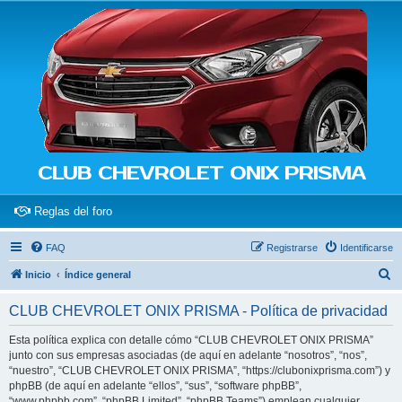
CLUB CHEVROLET ONIX PRISMA
(Opens a new tab)
Reglas del foro
FAQ
Registrarse
Identificarse
B
Inicio
Índice general
u
CLUB CHEVROLET ONIX PRISMA - Política de privacidad
s
c
Esta política explica con detalle cómo “CLUB CHEVROLET ONIX PRISMA”
junto con sus empresas asociadas (de aquí en adelante “nosotros”, “nos”,
a
“nuestro”, “CLUB CHEVROLET ONIX PRISMA”, “https://clubonixprisma.com”) y
r
phpBB (de aquí en adelante “ellos”, “sus”, “software phpBB”,
“www.phpbb.com”, “phpBB Limited”, “phpBB Teams”) emplean cualquier