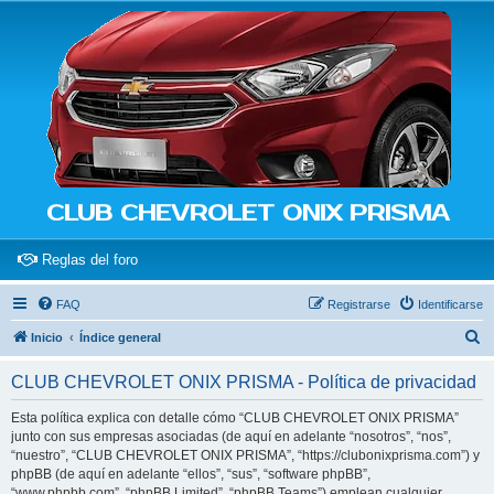
CLUB CHEVROLET ONIX PRISMA
(Opens a new tab)
Reglas del foro
FAQ
Registrarse
Identificarse
B
Inicio
Índice general
u
CLUB CHEVROLET ONIX PRISMA - Política de privacidad
s
c
Esta política explica con detalle cómo “CLUB CHEVROLET ONIX PRISMA”
junto con sus empresas asociadas (de aquí en adelante “nosotros”, “nos”,
a
“nuestro”, “CLUB CHEVROLET ONIX PRISMA”, “https://clubonixprisma.com”) y
r
phpBB (de aquí en adelante “ellos”, “sus”, “software phpBB”,
“www.phpbb.com”, “phpBB Limited”, “phpBB Teams”) emplean cualquier