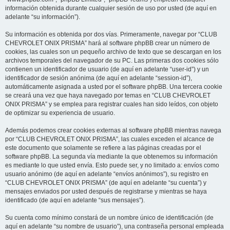
información obtenida durante cualquier sesión de uso por usted (de aquí en
adelante “su información”).
Su información es obtenida por dos vías. Primeramente, navegar por “CLUB
CHEVROLET ONIX PRISMA” hará al software phpBB crear un número de
cookies, las cuales son un pequeño archivo de texto que se descargan en los
archivos temporales del navegador de su PC. Las primeras dos cookies sólo
contienen un identificador de usuario (de aquí en adelante “user-id”) y un
identificador de sesión anónima (de aquí en adelante “session-id”),
automáticamente asignada a usted por el software phpBB. Una tercera cookie
se creará una vez que haya navegado por temas en “CLUB CHEVROLET
ONIX PRISMA” y se emplea para registrar cuales han sido leídos, con objeto
de optimizar su experiencia de usuario.
Además podemos crear cookies externas al software phpBB mientras navega
por “CLUB CHEVROLET ONIX PRISMA”, las cuales exceden el alcance de
este documento que solamente se refiere a las páginas creadas por el
software phpBB. La segunda vía mediante la que obtenemos su información
es mediante lo que usted envía. Esto puede ser, y no limitado a: envíos como
usuario anónimo (de aquí en adelante “envíos anónimos”), su registro en
“CLUB CHEVROLET ONIX PRISMA” (de aquí en adelante “su cuenta”) y
mensajes enviados por usted después de registrarse y mientras se haya
identificado (de aquí en adelante “sus mensajes”).
Su cuenta como mínimo constará de un nombre único de identificación (de
aquí en adelante “su nombre de usuario”), una contraseña personal empleada