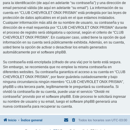
para la identificación (de aquí en adelante “su contraseña”) y una dirección de
email personal válida (de aquí en adelante “su email”). La información de su
cuenta en “CLUB CHEVROLET ONIX PRISMA” está protegida por las leyes de
protección de datos aplicables en el país en el que estamos instalados.
Cualquier información más allá de su nombre de usuario, su contraseña y su
dirección de e-mail requerida por “CLUB CHEVROLET ONIX PRISMA” durante
el proceso de registro será obligatoria u opcional, según el criterio de “CLUB
CHEVROLET ONIX PRISMA”. En cualquier caso, usted tiene la opción de qué
información en su cuenta será públicamente exhibida. Además, en su cuenta,
usted tiene la opción de activar o desactivar los emails generados
automáticamente por el software phpBB.
Su contraseña está encriptada (cifrado de una vía) por lo tanto está segura.
Sin embargo, se recomienda que no emplee la misma contraseña en
diferentes websites. Su contraseña garantiza el acceso a su cuenta en “CLUB
CHEVROLET ONIX PRISMA”, por favor guárdela cuidadosamente y bajo
ninguna circunstancia ningún miembro “CLUB CHEVROLET ONIX PRISMA”,
phpBB u otra tercera parte, legítimamente le preguntará su contraseña. Si
olvidó la contraseña de su cuenta, puede usar el servicio “Olvidé mi
contraseña” provisto por el software phpBB. Este proceso le solicitará ingresar
su nombre de usuario y su email, luego el software phpBB generará una
nueva contraseña para recuperar su cuenta.
Inicio
Índice general
Todos los horarios son
UTC-03:00