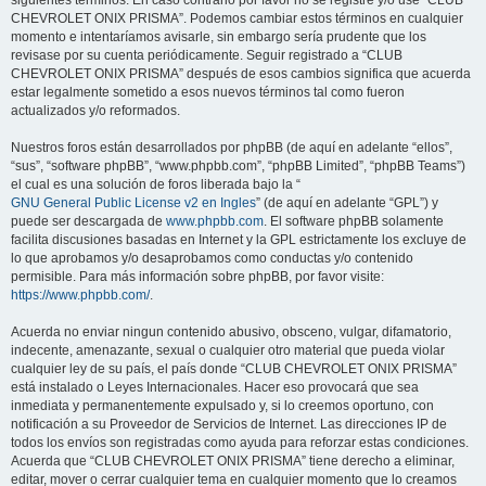
siguientes términos. En caso contrario por favor no se registre y/o use “CLUB
CHEVROLET ONIX PRISMA”. Podemos cambiar estos términos en cualquier
momento e intentaríamos avisarle, sin embargo sería prudente que los
revisase por su cuenta periódicamente. Seguir registrado a “CLUB
CHEVROLET ONIX PRISMA” después de esos cambios significa que acuerda
estar legalmente sometido a esos nuevos términos tal como fueron
actualizados y/o reformados.
Nuestros foros están desarrollados por phpBB (de aquí en adelante “ellos”,
“sus”, “software phpBB”, “www.phpbb.com”, “phpBB Limited”, “phpBB Teams”)
el cual es una solución de foros liberada bajo la “
GNU General Public License v2 en Ingles
” (de aquí en adelante “GPL”) y
puede ser descargada de
www.phpbb.com
. El software phpBB solamente
facilita discusiones basadas en Internet y la GPL estrictamente los excluye de
lo que aprobamos y/o desaprobamos como conductas y/o contenido
permisible. Para más información sobre phpBB, por favor visite:
https://www.phpbb.com/
.
Acuerda no enviar ningun contenido abusivo, obsceno, vulgar, difamatorio,
indecente, amenazante, sexual o cualquier otro material que pueda violar
cualquier ley de su país, el país donde “CLUB CHEVROLET ONIX PRISMA”
está instalado o Leyes Internacionales. Hacer eso provocará que sea
inmediata y permanentemente expulsado y, si lo creemos oportuno, con
notificación a su Proveedor de Servicios de Internet. Las direcciones IP de
todos los envíos son registradas como ayuda para reforzar estas condiciones.
Acuerda que “CLUB CHEVROLET ONIX PRISMA” tiene derecho a eliminar,
editar, mover o cerrar cualquier tema en cualquier momento que lo creamos