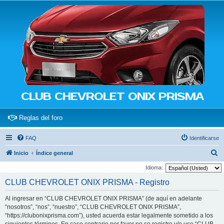
CLUB CHEVROLET ONIX PRISMA
(Opens a new tab)
Reglas del foro
FAQ
Identificarse
B
Inicio
Índice general
u
Idioma:
s
CLUB CHEVROLET ONIX PRISMA - Registro
c
Al ingresar en “CLUB CHEVROLET ONIX PRISMA” (de aquí en adelante
a
“nosotros”, “nos”, “nuestro”, “CLUB CHEVROLET ONIX PRISMA”,
r
“https://clubonixprisma.com”), usted acuerda estar legalmente sometido a los