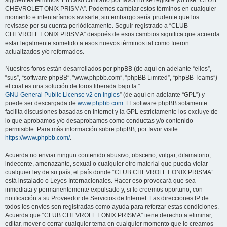
siguientes términos. En caso contrario por favor no se registre y/o use “CLUB
CHEVROLET ONIX PRISMA”. Podemos cambiar estos términos en cualquier
momento e intentaríamos avisarle, sin embargo sería prudente que los
revisase por su cuenta periódicamente. Seguir registrado a “CLUB
CHEVROLET ONIX PRISMA” después de esos cambios significa que acuerda
estar legalmente sometido a esos nuevos términos tal como fueron
actualizados y/o reformados.
Nuestros foros están desarrollados por phpBB (de aquí en adelante “ellos”,
“sus”, “software phpBB”, “www.phpbb.com”, “phpBB Limited”, “phpBB Teams”)
el cual es una solución de foros liberada bajo la “
GNU General Public License v2 en Ingles
” (de aquí en adelante “GPL”) y
puede ser descargada de
www.phpbb.com
. El software phpBB solamente
facilita discusiones basadas en Internet y la GPL estrictamente los excluye de
lo que aprobamos y/o desaprobamos como conductas y/o contenido
permisible. Para más información sobre phpBB, por favor visite:
https://www.phpbb.com/
.
Acuerda no enviar ningun contenido abusivo, obsceno, vulgar, difamatorio,
indecente, amenazante, sexual o cualquier otro material que pueda violar
cualquier ley de su país, el país donde “CLUB CHEVROLET ONIX PRISMA”
está instalado o Leyes Internacionales. Hacer eso provocará que sea
inmediata y permanentemente expulsado y, si lo creemos oportuno, con
notificación a su Proveedor de Servicios de Internet. Las direcciones IP de
todos los envíos son registradas como ayuda para reforzar estas condiciones.
Acuerda que “CLUB CHEVROLET ONIX PRISMA” tiene derecho a eliminar,
editar, mover o cerrar cualquier tema en cualquier momento que lo creamos