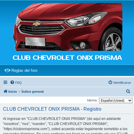
CLUB CHEVROLET ONIX PRISMA
(Opens a new tab)
Reglas del foro
FAQ
Identificarse
B
Inicio
Índice general
u
Idioma:
s
CLUB CHEVROLET ONIX PRISMA - Registro
c
Al ingresar en “CLUB CHEVROLET ONIX PRISMA” (de aquí en adelante
a
“nosotros”, “nos”, “nuestro”, “CLUB CHEVROLET ONIX PRISMA”,
r
“https://clubonixprisma.com”), usted acuerda estar legalmente sometido a los