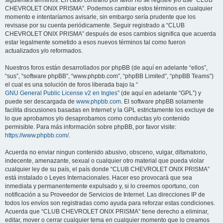
siguientes términos. En caso contrario por favor no se registre y/o use “CLUB
CHEVROLET ONIX PRISMA”. Podemos cambiar estos términos en cualquier
momento e intentaríamos avisarle, sin embargo sería prudente que los
revisase por su cuenta periódicamente. Seguir registrado a “CLUB
CHEVROLET ONIX PRISMA” después de esos cambios significa que acuerda
estar legalmente sometido a esos nuevos términos tal como fueron
actualizados y/o reformados.
Nuestros foros están desarrollados por phpBB (de aquí en adelante “ellos”,
“sus”, “software phpBB”, “www.phpbb.com”, “phpBB Limited”, “phpBB Teams”)
el cual es una solución de foros liberada bajo la “
GNU General Public License v2 en Ingles
” (de aquí en adelante “GPL”) y
puede ser descargada de
www.phpbb.com
. El software phpBB solamente
facilita discusiones basadas en Internet y la GPL estrictamente los excluye de
lo que aprobamos y/o desaprobamos como conductas y/o contenido
permisible. Para más información sobre phpBB, por favor visite:
https://www.phpbb.com/
.
Acuerda no enviar ningun contenido abusivo, obsceno, vulgar, difamatorio,
indecente, amenazante, sexual o cualquier otro material que pueda violar
cualquier ley de su país, el país donde “CLUB CHEVROLET ONIX PRISMA”
está instalado o Leyes Internacionales. Hacer eso provocará que sea
inmediata y permanentemente expulsado y, si lo creemos oportuno, con
notificación a su Proveedor de Servicios de Internet. Las direcciones IP de
todos los envíos son registradas como ayuda para reforzar estas condiciones.
Acuerda que “CLUB CHEVROLET ONIX PRISMA” tiene derecho a eliminar,
editar, mover o cerrar cualquier tema en cualquier momento que lo creamos