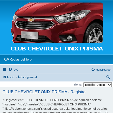
CLUB CHEVROLET ONIX PRISMA
(Opens a new tab)
Reglas del foro
FAQ
Identificarse
B
Inicio
Índice general
u
Idioma:
s
CLUB CHEVROLET ONIX PRISMA - Registro
c
Al ingresar en “CLUB CHEVROLET ONIX PRISMA” (de aquí en adelante
a
“nosotros”, “nos”, “nuestro”, “CLUB CHEVROLET ONIX PRISMA”,
r
“https://clubonixprisma.com”), usted acuerda estar legalmente sometido a los