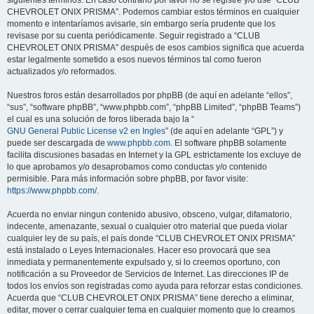
siguientes términos. En caso contrario por favor no se registre y/o use “CLUB
CHEVROLET ONIX PRISMA”. Podemos cambiar estos términos en cualquier
momento e intentaríamos avisarle, sin embargo sería prudente que los
revisase por su cuenta periódicamente. Seguir registrado a “CLUB
CHEVROLET ONIX PRISMA” después de esos cambios significa que acuerda
estar legalmente sometido a esos nuevos términos tal como fueron
actualizados y/o reformados.
Nuestros foros están desarrollados por phpBB (de aquí en adelante “ellos”,
“sus”, “software phpBB”, “www.phpbb.com”, “phpBB Limited”, “phpBB Teams”)
el cual es una solución de foros liberada bajo la “
GNU General Public License v2 en Ingles
” (de aquí en adelante “GPL”) y
puede ser descargada de
www.phpbb.com
. El software phpBB solamente
facilita discusiones basadas en Internet y la GPL estrictamente los excluye de
lo que aprobamos y/o desaprobamos como conductas y/o contenido
permisible. Para más información sobre phpBB, por favor visite:
https://www.phpbb.com/
.
Acuerda no enviar ningun contenido abusivo, obsceno, vulgar, difamatorio,
indecente, amenazante, sexual o cualquier otro material que pueda violar
cualquier ley de su país, el país donde “CLUB CHEVROLET ONIX PRISMA”
está instalado o Leyes Internacionales. Hacer eso provocará que sea
inmediata y permanentemente expulsado y, si lo creemos oportuno, con
notificación a su Proveedor de Servicios de Internet. Las direcciones IP de
todos los envíos son registradas como ayuda para reforzar estas condiciones.
Acuerda que “CLUB CHEVROLET ONIX PRISMA” tiene derecho a eliminar,
editar, mover o cerrar cualquier tema en cualquier momento que lo creamos