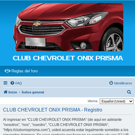
CLUB CHEVROLET ONIX PRISMA
(Opens a new tab)
Reglas del foro
FAQ
Identificarse
B
Inicio
Índice general
u
Idioma:
s
CLUB CHEVROLET ONIX PRISMA - Registro
c
Al ingresar en “CLUB CHEVROLET ONIX PRISMA” (de aquí en adelante
a
“nosotros”, “nos”, “nuestro”, “CLUB CHEVROLET ONIX PRISMA”,
r
“https://clubonixprisma.com”), usted acuerda estar legalmente sometido a los