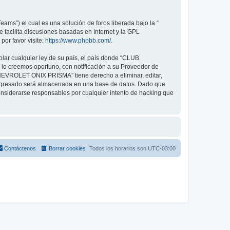
ams”) el cual es una solución de foros liberada bajo la “
 facilita discusiones basadas en Internet y la GPL
or favor visite:
https://www.phpbb.com/
.
olar cualquier ley de su país, el país donde “CLUB
o creemos oportuno, con notificación a su Proveedor de
CHEVROLET ONIX PRISMA” tiene derecho a eliminar, editar,
ingresado será almacenada en una base de datos. Dado que
siderarse responsables por cualquier intento de hacking que
Contáctenos
Borrar cookies
Todos los horarios son
UTC-03:00