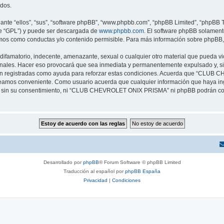
ados.
nte “ellos”, “sus”, “software phpBB”, “www.phpbb.com”, “phpBB Limited”, “phpBB Te
te “GPL”) y puede ser descargada de
www.phpbb.com
. El software phpBB solamente
os como conductas y/o contenido permisible. Para más información sobre phpBB, p
difamatorio, indecente, amenazante, sexual o cualquier otro material que pueda vi
es. Hacer eso provocará que sea inmediata y permanentemente expulsado y, si l
s son registradas como ayuda para reforzar estas condiciones. Acuerda que “CLUB 
creamos conveniente. Como usuario acuerda que cualquier información que haya 
te sin su consentimiento, ni “CLUB CHEVROLET ONIX PRISMA” ni phpBB podrán con
Desarrollado por
phpBB
® Forum Software © phpBB Limited
Traducción al español por
phpBB España
Privacidad
|
Condiciones