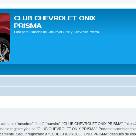
CLUB CHEVROLET ONIX
PRISMA
Foro para usuarios de Chevrolet Onix y Chevrolet Prisma
elante “nosotros”, “nos”, “nuestro”, “CLUB CHEVROLET ONIX PRISMA”, “https://c
vor no se registre y/o use “CLUB CHEVROLET ONIX PRISMA”. Podemos cambiar estos
ódicamente. Seguir registrado a “CLUB CHEVROLET ONIX PRISMA” después de esos 