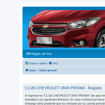
(Opens a new tab)
Reglas del foro
Enlaces rápidos
FAQ
Inicio
Índice general
CLUB CHEVROLET ONIX PRISMA - Registro
Al ingresar en “CLUB CHEVROLET ONIX PRISMA” (de aquí en ad
sometido a los siguientes términos. En caso contrario por fa
embargo sería prudente que los revisase por su cuenta peri