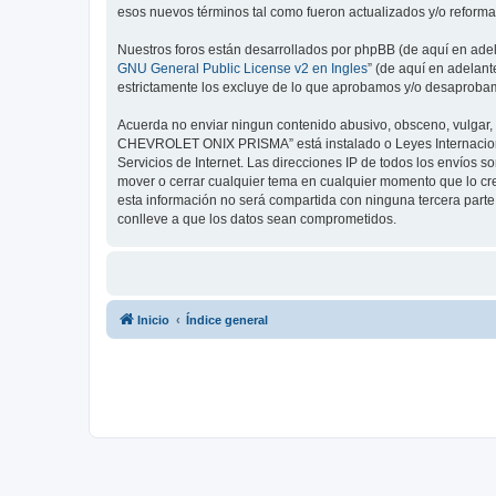
esos nuevos términos tal como fueron actualizados y/o reform
Nuestros foros están desarrollados por phpBB (de aquí en adela
GNU General Public License v2 en Ingles
” (de aquí en adelan
estrictamente los excluye de lo que aprobamos y/o desaprobam
Acuerda no enviar ningun contenido abusivo, obsceno, vulgar, 
CHEVROLET ONIX PRISMA” está instalado o Leyes Internacional
Servicios de Internet. Las direcciones IP de todos los envío
mover o cerrar cualquier tema en cualquier momento que lo 
esta información no será compartida con ninguna tercera par
conlleve a que los datos sean comprometidos.
Inicio
Índice general