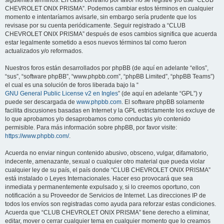
siguientes términos. En caso contrario por favor no se registre y/o use “CLUB
CHEVROLET ONIX PRISMA”. Podemos cambiar estos términos en cualquier
momento e intentaríamos avisarle, sin embargo sería prudente que los
revisase por su cuenta periódicamente. Seguir registrado a “CLUB
CHEVROLET ONIX PRISMA” después de esos cambios significa que acuerda
estar legalmente sometido a esos nuevos términos tal como fueron
actualizados y/o reformados.
Nuestros foros están desarrollados por phpBB (de aquí en adelante “ellos”,
“sus”, “software phpBB”, “www.phpbb.com”, “phpBB Limited”, “phpBB Teams”)
el cual es una solución de foros liberada bajo la “
GNU General Public License v2 en Ingles
” (de aquí en adelante “GPL”) y
puede ser descargada de
www.phpbb.com
. El software phpBB solamente
facilita discusiones basadas en Internet y la GPL estrictamente los excluye de
lo que aprobamos y/o desaprobamos como conductas y/o contenido
permisible. Para más información sobre phpBB, por favor visite:
https://www.phpbb.com/
.
Acuerda no enviar ningun contenido abusivo, obsceno, vulgar, difamatorio,
indecente, amenazante, sexual o cualquier otro material que pueda violar
cualquier ley de su país, el país donde “CLUB CHEVROLET ONIX PRISMA”
está instalado o Leyes Internacionales. Hacer eso provocará que sea
inmediata y permanentemente expulsado y, si lo creemos oportuno, con
notificación a su Proveedor de Servicios de Internet. Las direcciones IP de
todos los envíos son registradas como ayuda para reforzar estas condiciones.
Acuerda que “CLUB CHEVROLET ONIX PRISMA” tiene derecho a eliminar,
editar, mover o cerrar cualquier tema en cualquier momento que lo creamos