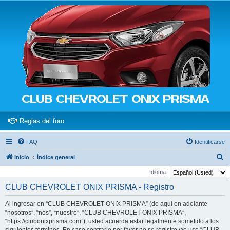
CLUB CHEVROLET ONIX PRISMA
(Opens a new tab)
Reglas del foro
FAQ
Identificarse
B
Inicio
Índice general
u
Idioma:
s
CLUB CHEVROLET ONIX PRISMA - Registro
c
Al ingresar en “CLUB CHEVROLET ONIX PRISMA” (de aquí en adelante
a
“nosotros”, “nos”, “nuestro”, “CLUB CHEVROLET ONIX PRISMA”,
r
“https://clubonixprisma.com”), usted acuerda estar legalmente sometido a los