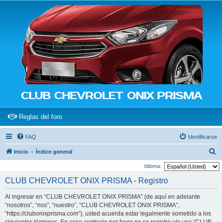
CLUB CHEVROLET ONIX PRISMA
(Opens a new tab)
Reglas del foro
FAQ
Identificarse
B
Inicio
Índice general
u
Idioma:
s
CLUB CHEVROLET ONIX PRISMA - Registro
c
Al ingresar en “CLUB CHEVROLET ONIX PRISMA” (de aquí en adelante
a
“nosotros”, “nos”, “nuestro”, “CLUB CHEVROLET ONIX PRISMA”,
r
“https://clubonixprisma.com”), usted acuerda estar legalmente sometido a los