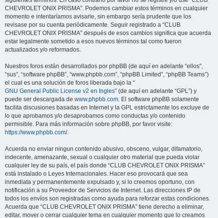
siguientes términos. En caso contrario por favor no se registre y/o use “CLUB
CHEVROLET ONIX PRISMA”. Podemos cambiar estos términos en cualquier
momento e intentaríamos avisarle, sin embargo sería prudente que los
revisase por su cuenta periódicamente. Seguir registrado a “CLUB
CHEVROLET ONIX PRISMA” después de esos cambios significa que acuerda
estar legalmente sometido a esos nuevos términos tal como fueron
actualizados y/o reformados.
Nuestros foros están desarrollados por phpBB (de aquí en adelante “ellos”,
“sus”, “software phpBB”, “www.phpbb.com”, “phpBB Limited”, “phpBB Teams”)
el cual es una solución de foros liberada bajo la “
GNU General Public License v2 en Ingles
” (de aquí en adelante “GPL”) y
puede ser descargada de
www.phpbb.com
. El software phpBB solamente
facilita discusiones basadas en Internet y la GPL estrictamente los excluye de
lo que aprobamos y/o desaprobamos como conductas y/o contenido
permisible. Para más información sobre phpBB, por favor visite:
https://www.phpbb.com/
.
Acuerda no enviar ningun contenido abusivo, obsceno, vulgar, difamatorio,
indecente, amenazante, sexual o cualquier otro material que pueda violar
cualquier ley de su país, el país donde “CLUB CHEVROLET ONIX PRISMA”
está instalado o Leyes Internacionales. Hacer eso provocará que sea
inmediata y permanentemente expulsado y, si lo creemos oportuno, con
notificación a su Proveedor de Servicios de Internet. Las direcciones IP de
todos los envíos son registradas como ayuda para reforzar estas condiciones.
Acuerda que “CLUB CHEVROLET ONIX PRISMA” tiene derecho a eliminar,
editar, mover o cerrar cualquier tema en cualquier momento que lo creamos