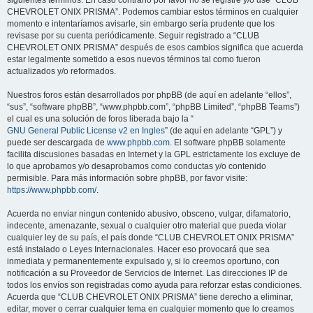
siguientes términos. En caso contrario por favor no se registre y/o use “CLUB
CHEVROLET ONIX PRISMA”. Podemos cambiar estos términos en cualquier
momento e intentaríamos avisarle, sin embargo sería prudente que los
revisase por su cuenta periódicamente. Seguir registrado a “CLUB
CHEVROLET ONIX PRISMA” después de esos cambios significa que acuerda
estar legalmente sometido a esos nuevos términos tal como fueron
actualizados y/o reformados.
Nuestros foros están desarrollados por phpBB (de aquí en adelante “ellos”,
“sus”, “software phpBB”, “www.phpbb.com”, “phpBB Limited”, “phpBB Teams”)
el cual es una solución de foros liberada bajo la “
GNU General Public License v2 en Ingles
” (de aquí en adelante “GPL”) y
puede ser descargada de
www.phpbb.com
. El software phpBB solamente
facilita discusiones basadas en Internet y la GPL estrictamente los excluye de
lo que aprobamos y/o desaprobamos como conductas y/o contenido
permisible. Para más información sobre phpBB, por favor visite:
https://www.phpbb.com/
.
Acuerda no enviar ningun contenido abusivo, obsceno, vulgar, difamatorio,
indecente, amenazante, sexual o cualquier otro material que pueda violar
cualquier ley de su país, el país donde “CLUB CHEVROLET ONIX PRISMA”
está instalado o Leyes Internacionales. Hacer eso provocará que sea
inmediata y permanentemente expulsado y, si lo creemos oportuno, con
notificación a su Proveedor de Servicios de Internet. Las direcciones IP de
todos los envíos son registradas como ayuda para reforzar estas condiciones.
Acuerda que “CLUB CHEVROLET ONIX PRISMA” tiene derecho a eliminar,
editar, mover o cerrar cualquier tema en cualquier momento que lo creamos