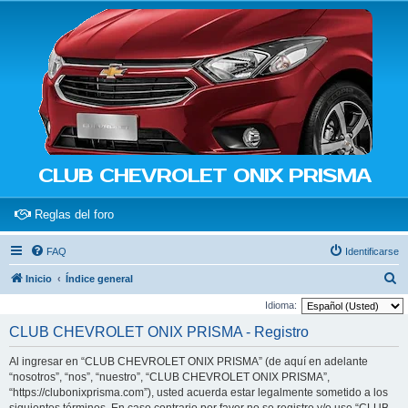
CLUB CHEVROLET ONIX PRISMA
(Opens a new tab)
Reglas del foro
FAQ
Identificarse
B
Inicio
Índice general
u
Idioma:
s
CLUB CHEVROLET ONIX PRISMA - Registro
c
Al ingresar en “CLUB CHEVROLET ONIX PRISMA” (de aquí en adelante
a
“nosotros”, “nos”, “nuestro”, “CLUB CHEVROLET ONIX PRISMA”,
r
“https://clubonixprisma.com”), usted acuerda estar legalmente sometido a los