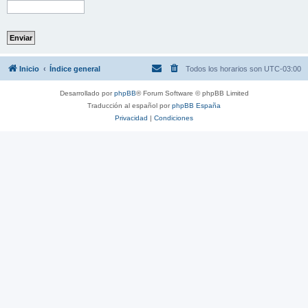
Inicio
Índice general
Todos los horarios son
UTC-03:00
Desarrollado por
phpBB
® Forum Software © phpBB Limited
Traducción al español por
phpBB España
Privacidad
|
Condiciones